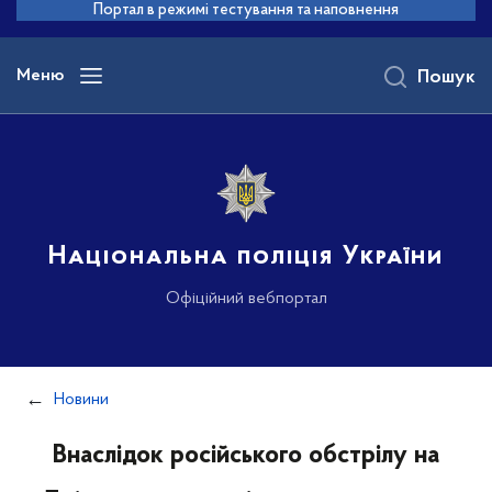
до
Портал в режимі тестування та наповнення
основного
вмісту
Меню
Пошук
Національна поліція України
Офіційний вебпортал
Новини
Внаслідок російського обстрілу на