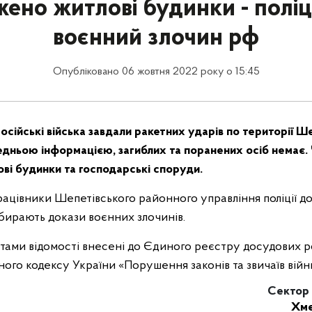
ено житлові будинки - поліці
воєнний злочин рф
Опубліковано 06 жовтня 2022 року о 15:45
осійські війська завдали ракетних ударів по території Ш
едньою інформацією, загиблих та поранених осіб немає.
ві будинки та господарські споруди.
працівники Шепетівського районного управління поліції 
бирають докази воєнних злочинів.
ами відомості внесені до Єдиного реєстру досудових роз
ного кодексу України «Порушення законів та звичаїв війн
Сектор к
Хме