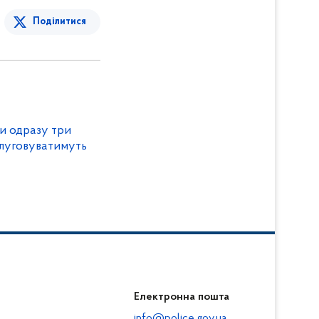
Поділитися
и одразу три
бслуговуватимуть
Електронна пошта
info@police.gov.ua