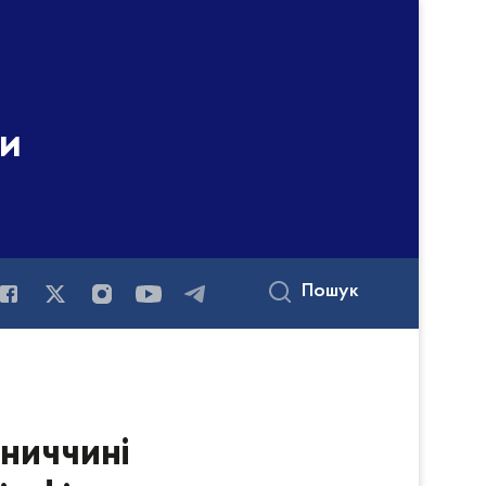
ни
Пошук
ьниччині