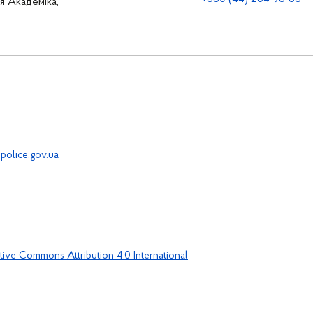
ця Академіка,
police.gov.ua
tive Commons Attribution 4.0 International