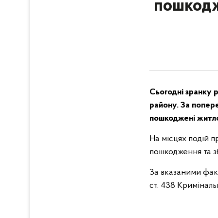
пошкодж
Сьогодні зранку р
району. За попер
пошкоджені житло
На місцях подій 
пошкодження та з
За вказаними факт
ст. 438 Криміналь