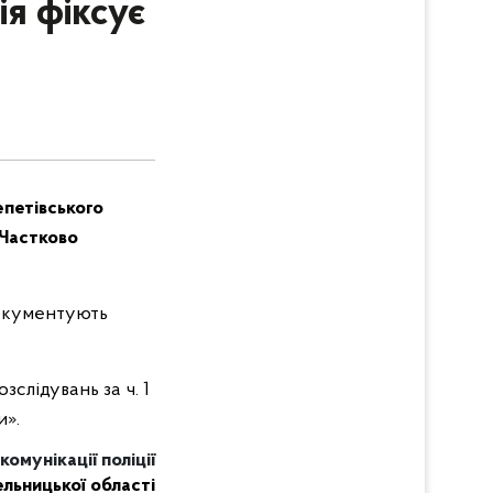
я фіксує
епетівського
 Частково
документують
слідувань за ч. 1
и».
омунікації поліції
льницької області