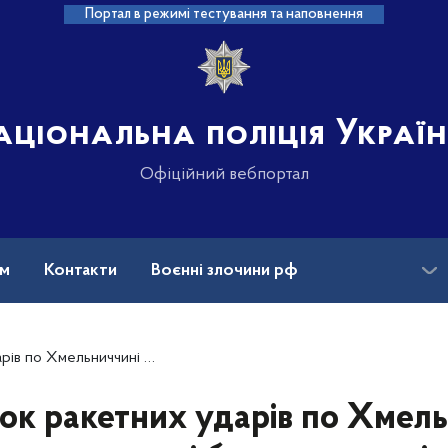
Портал в режимі тестування та наповнення
аціональна поліція Украї
Офіційний вебпортал
ам
Контакти
Воєнні злочини рф
ансії
Зниклі безвісти та ДНК
итлові будинки - поліція фіксує воєнний злочин рф
ок ракетних ударів по Хмел