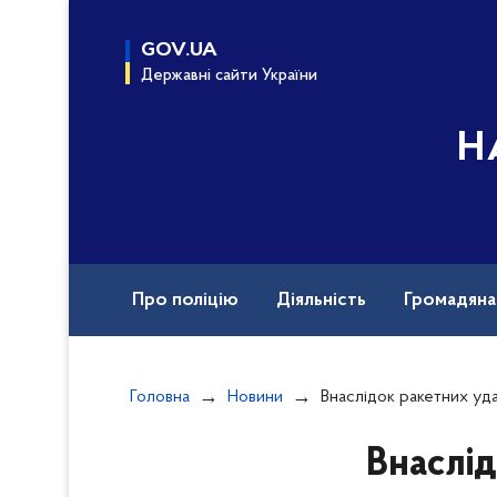
до
основного
GOV.UA
вмісту
Державні сайти України
Н
Про поліцію
Діяльність
Громадян
Назавжди в строю
Документи
Вак
Головна
Новини
Внаслідок ракетних ударів по Хмельниччині пошкоджено ж
Внаслід