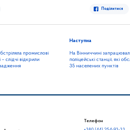
Поділитися
Наступна
обстріляла промислові
На Вінниччині запрацювал
 – слідчі відкрили
поліцейські станції, які о
вадження
35 населених пунктів
Телефон
+380 (44) 254-93-33