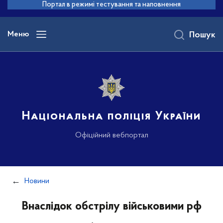
до
Портал в режимі тестування та наповнення
основного
вмісту
Меню
Пошук
Національна поліція України
Офіційний вебпортал
Новини
Внаслідок обстрілу військовими рф