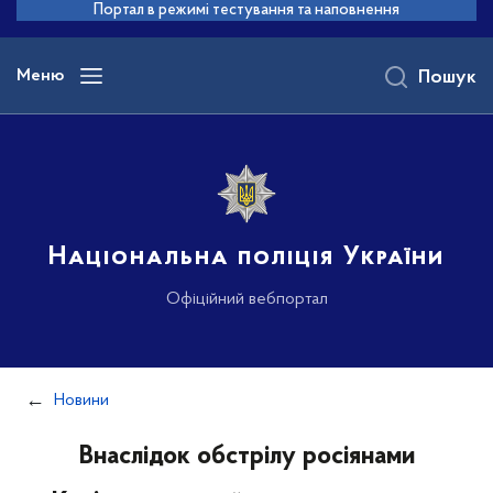
до
Портал в режимі тестування та наповнення
основного
вмісту
Меню
Пошук
Національна поліція України
Офіційний вебпортал
Новини
Внаслідок обстрілу росіянами