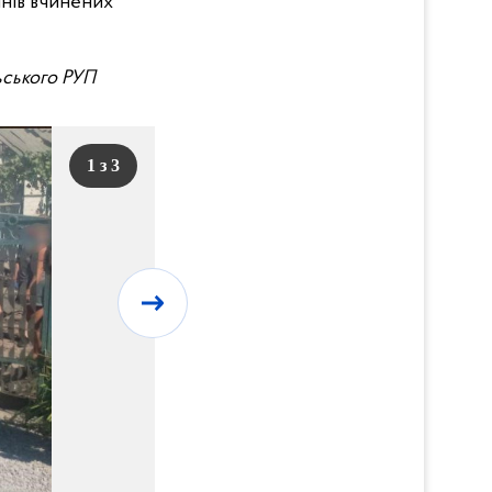
инів вчинених
льського РУП
1 з 3