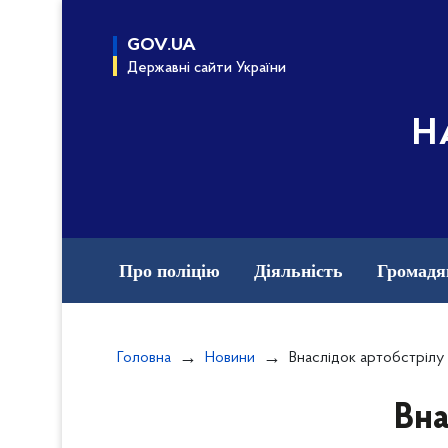
до
основного
GOV.UA
вмісту
Державні сайти України
Н
Про поліцію
Діяльність
Громадя
Назавжди в строю
Документи
Ва
Головна
Новини
Внаслідок артобстрілу м. Нікополь є постраждалі громадяни:
Вна