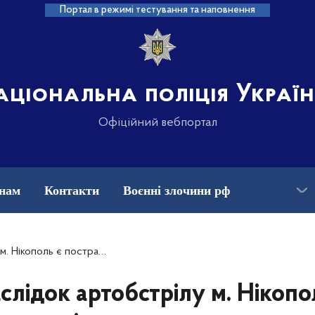
Портал в режимі тестування та наповнення
аціональна поліція Украї
Офіційний вебпортал
нам
Контакти
Воєнні злочини рф
кансії
Зниклі безвісти та ДНК
 правоохоронці фіксують наслідки воєнних злочинів рф
слідок артобстрілу м. Нікопо