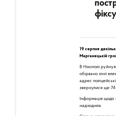
пост
фікс
19 серпня декільк
Марганецькій гро
В Нікополі руйну
обірвано лінії ел
адрес поліцейські
звернулися ще 74
Інформація щодо 
надходила.