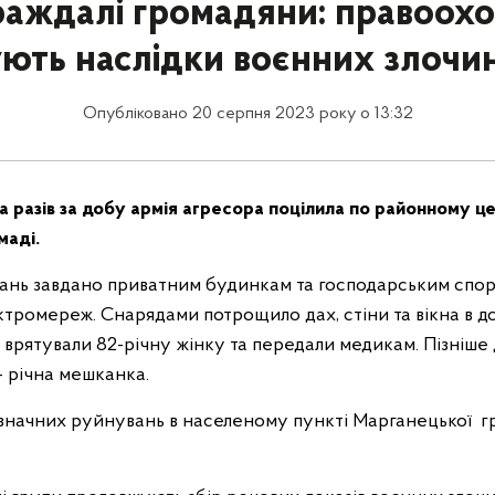
раждалі громадяни: правоохо
ують наслідки воєнних злочин
Опубліковано 20 серпня 2023 року о 13:32
а разів за добу армія агресора поцілила по районному ц
маді.
вань завдано приватним будинкам та господарським спор
ектромереж. Снарядами потрощило дах, стіни та вікна в до
 врятували 82-річну жінку та передали медикам. Пізніше 
- річна мешканка.
значних руйнувань в населеному пункті Марганецької 