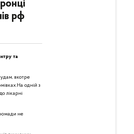
ронці
ів рф
ентру та
удам, вкотре
мівках.На одній з
до лікарні
громади не