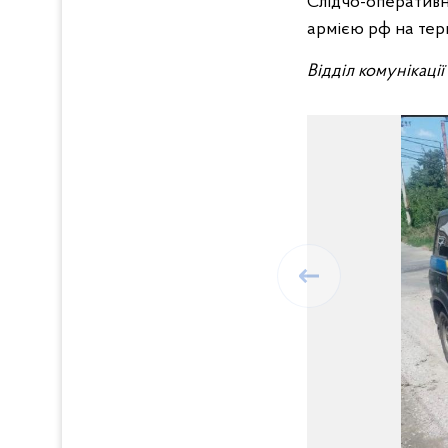
Слідчо-оперативн
армією рф на тери
Відділ комунікаці