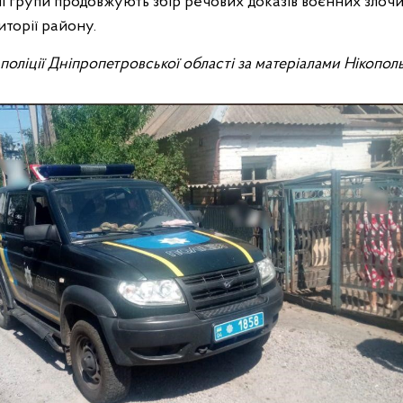
і групи продовжують збір речових доказів воєнних злоч
торії району.
ї поліції Дніпропетровської області за матеріалами Нікопо