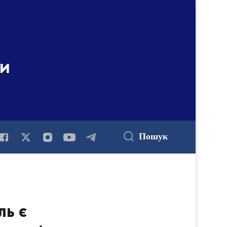
ни
Пошук
ль є