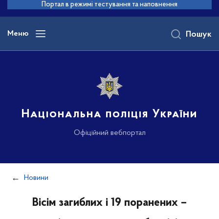
до
Портал в режимі тестування та наповнення
основного
вмісту
Меню
Пошук
Національна поліція України
Офіційний вебпортал
Новини
Вісім загиблих і 19 поранених –