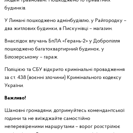
людей травмовані. Пошкоджено 16 приватних
будинків.
У Лимані пошкоджено адмінбудівлю, у Райгородку –
два житлових будинки, в Пискунівці – магазин.
Внаслідок влучань БпЛА «Герань-2» у Добропілля
пошкоджено багатоквартирний будинок, у
Білозерському – гараж.
Поліцією та СБУ відкрито кримінальні провадження
за ст. 438 (воєнні злочини) Кримінального кодексу
України.
Важливо!
Шановні громадяни, дотримуйтесь комендантської
години та не виїжджайте самостійно
неперевіреними маршрутами – ворог розстрілює