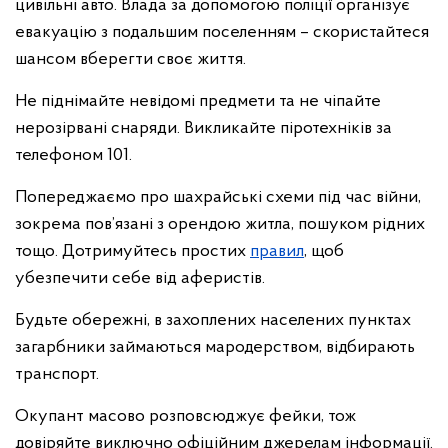
цивільні авто. Влада за допомогою поліції організує
евакуацію з подальшим поселенням – скористайтеся
шансом вберегти своє життя.
Не піднімайте невідомі предмети та не чіпайте
нерозірвані снаряди. Викликайте піротехніків за
телефоном 101.
Попереджаємо про шахрайські схеми під час війни,
зокрема пов’язані з орендою житла, пошуком рідних
тощо. Дотримуйтесь простих
правил
, щоб
убезпечити себе від аферистів.
Будьте обережні, в захоплених населених пунктах
загарбники займаються мародерством, відбирають
транспорт.
Окупант масово розповсюджує фейки, тож
довіряйте виключно офіційним джерелам інформації.