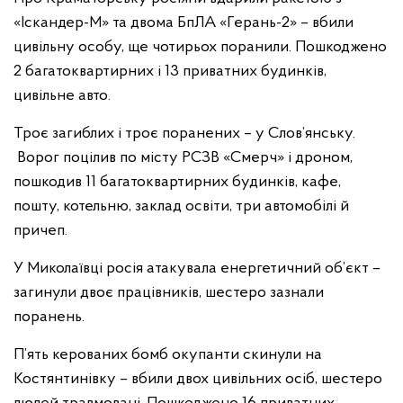
«Іскандер-М» та двома БпЛА «Герань-2» – вбили
цивільну особу, ще чотирьох поранили. Пошкоджено
2 багатоквартирних і 13 приватних будинків,
цивільне авто.
Троє загиблих і троє поранених – у Слов’янську.
Ворог поцілив по місту РСЗВ «Смерч» і дроном,
пошкодив 11 багатоквартирних будинків, кафе,
пошту, котельню, заклад освіти, три автомобілі й
причеп.
У Миколаївці росія атакувала енергетичний об’єкт –
загинули двоє працівників, шестеро зазнали
поранень.
П’ять керованих бомб окупанти скинули на
Костянтинівку – вбили двох цивільних осіб, шестеро