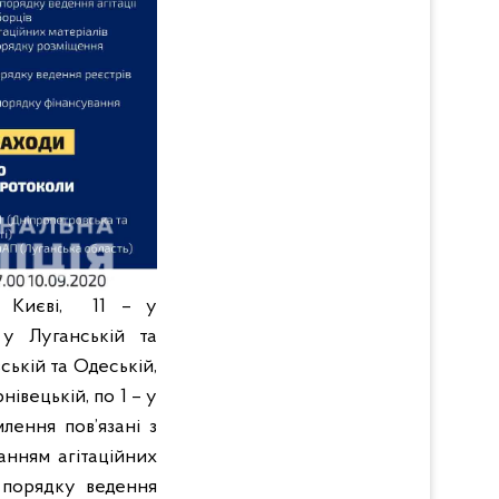
і Києві, 11 – у
у Луганській та
вській та Одеській,
нівецькій, по 1 – у
лення пов’язані з
анням агітаційних
, порядку ведення