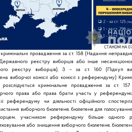
4 кримінальні провадження за ст. 158 (Надання неправди
Державного реєстру виборців або інше несанкціоно
ого реєстру виборців), 3 – за ст. 160 (Підкуп ви
на виборчої комісії або комісії з референдуму) Крим
 розслідується кримінальне провадження за ст. 15
рчого права або права брати участь у референдумі,
ісії референдуму чи діяльності офіційного спостеріг
истання виборчого бюлетеня, бюлетеня для голосуванн
борцем, учасником референдуму більше одного ра
ховування або знищення виборчого бюлетеня, бюлетен