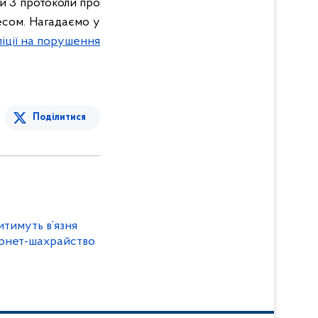
ли 3 протоколи про
есом.
Нагадаємо у
іції на порушення
Поділитися
тимуть в’язня
ернет-шахрайство