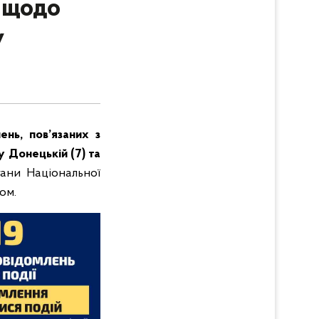
 щодо
у
ень, пов’язаних з
у Донецькій (7) та
гани Національної
сом.