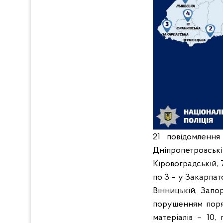
21 повідомленн
Дніпропетровсь
Кіровоградській, 7
по 3 – у Закарпатс
Вінницькій, Запо
порушенням поряд
матеріалів – 10,