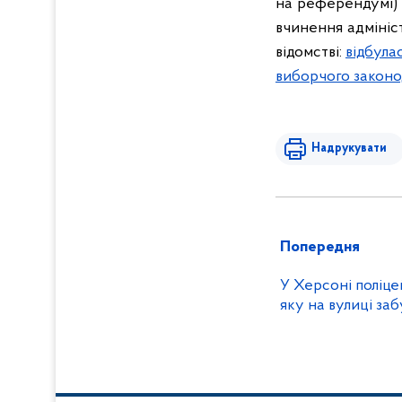
на референдумі) 
вчинення адмініс
відомстві:
відбула
виборчого законо
Надрукувати
Попередня
У Херсоні поліце
яку на вулиці заб