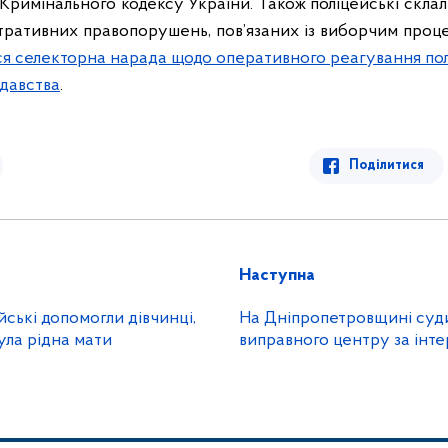
Кримінального кодексу України.
Також поліцейські скла
тративних правопорушень, пов’язаних із виборчим проц
ся селекторна нарада щодо оперативного реагування пол
давства
.
Поділитися
Наступна
йські допомогли дівчинці,
На Дніпропетровщині суди
ула рідна мати
виправного центру за інт