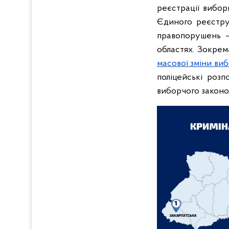
реєстрації вибор
Єдиного реєстру
правопорушень – 
областях.
Зокре
масової зміни ви
поліцейські роз
виборчого законо