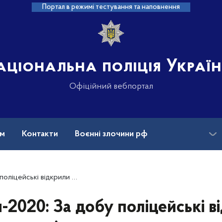
Портал в режимі тестування та наповнення
аціональна поліція Украї
Офіційний вебпортал
ам
Контакти
Воєнні злочини рф
ансії
Зниклі безвісти та ДНК
інальних проваджень щодо порушень виборчого процесу
-2020: За добу поліцейські в