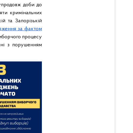
упродовж доби до
яти кримінальних
ій та Запорізькій
дження за фактом
виборчого процесу
ані з порушенням