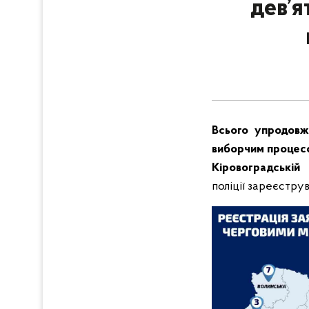
дев’
Всього упродовж 
виборчим процесом
Кіровоградській 
поліції зареєстру