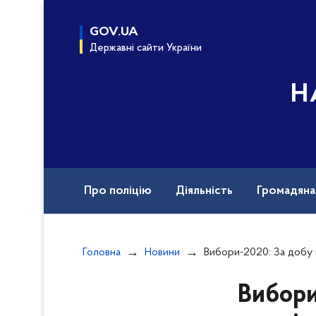
до
основного
GOV.UA
вмісту
Державні сайти України
Н
Про поліцію
Діяльність
Громадян
Назавжди в строю
Документи
Вак
Головна
Новини
Вибори-2020: За добу поліцейські відкрили дев’ять крим
Вибори