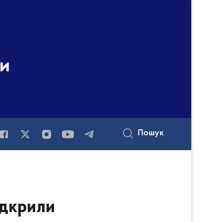
ни
Пошук
ідкрили