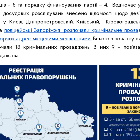
ців – 5 та порядку фінансування партії – 4.
Водночас 
 досудових розслідувань внесено відомості щодо дев’
у Києві, Дніпропетровській, Київській, Кіровоградськ
ма
поліцейські Запоріжжя розпочали кримінальне прова
борчих адрес місцевими мешканцями.
Всього з початку 
почали 13 кримінальних проваджень. З них 9 – пов’яз
давства.