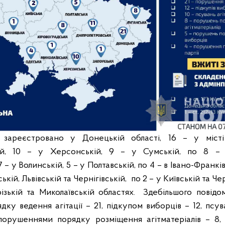
я зареєстровано у Донецькій області, 16 – у міст
кій, 10 – у Херсонській, 9 – у Сумській, по 8 – 
 – у Волинській, 5 – у Полтавській, по 4 – в Івано-Франкі
ькій, Львівській та Чернігівській, по 2 – у Київській та Чер
різькій та Миколаївській областях.
Здебільшого повідом
ку ведення агітації – 21, підкупом виборців – 12, псув
 порушеннями порядку розміщення агітматеріалів – 8