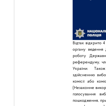
Відтак відкрито 
органу ведення 
роботу Державн
референдуму, чле
України.
Також
здійсненню вибо
комісії або ком
(Незаконне викор
голосування ви
пошкодження, при