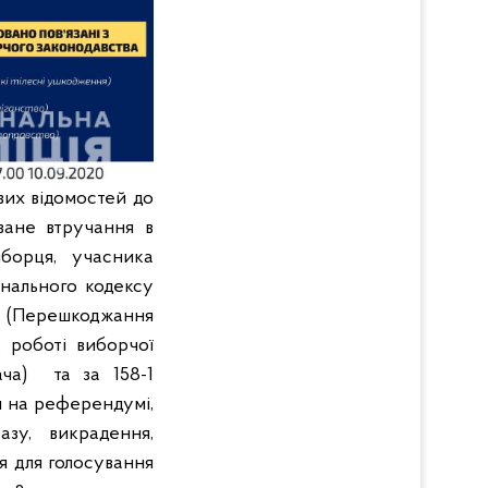
вих відомостей до
ване втручання в
борця, учасника
інального кодексу
7 (Перешкоджання
 роботі виборчої
ача) та за 158-1
я на референдумі,
зу, викрадення,
я для голосування