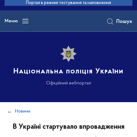
до
Портал в режимі тестування та наповнення
основного
вмісту
Меню
Пошук
Національна поліція України
Офіційний вебпортал
Новини
В Україні стартувало впровадження