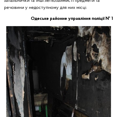
запальнички та інші легкозаймисті предмети та
речовини у недоступному для них місці.
Одеське районне управління поліції № 1