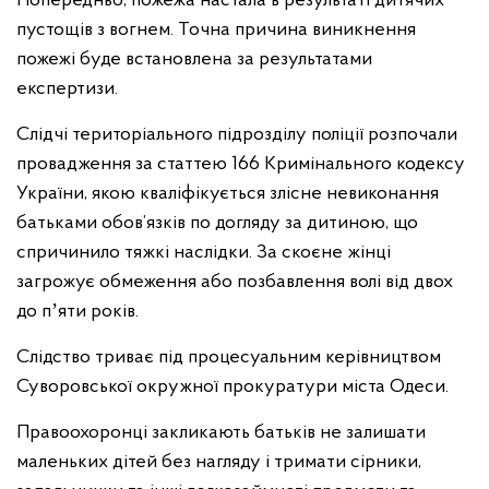
Попередньо, пожежа настала в результаті дитячих
пустощів з вогнем. Точна причина виникнення
пожежі буде встановлена за результатами
експертизи.
Слідчі територіального підрозділу поліції розпочали
провадження за статтею 166 Кримінального кодексу
України, якою кваліфікується злісне невиконання
батьками обов’язків по догляду за дитиною, що
спричинило тяжкі наслідки. За скоєне жінці
загрожує обмеження або позбавлення волі від двох
до пʼяти років.
Слідство триває під процесуальним керівництвом
Суворовської окружної прокуратури міста Одеси.
Правоохоронці закликають батьків не залишати
маленьких дітей без нагляду і тримати сірники,