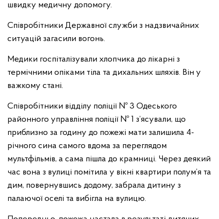
швидку медичну допомогу.
Співробітники Державної служби з надзвичайних
ситуацій загасили вогонь.
Медики госпіталізували хлопчика до лікарні з
термічними опіками тіла та дихальних шляхів. Він у
важкому стані.
Співробітники відділу поліції № 3 Одеського
районного управління поліції № 1 з’ясували, що
приблизно за годину до пожежі мати залишила 4-
річного сина самого вдома за переглядом
мультфільмів, а сама пішла до крамниці. Через деякий
час вона з вулиці помітила у вікні квартири полум’я та
дим, повернувшись додому, забрала дитину з
палаючої оселі та вибігла на вулицю.