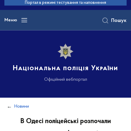
до
Портал в режимі тестування та наповнення
основного
вмісту
Меню
Пошук
Національна поліція України
Офіційний вебпортал
Новини
В Одесі поліцейські розпочали