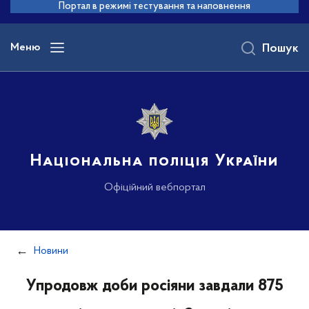
до
Портал в режимі тестування та наповнення
основного
вмісту
Меню
Пошук
Національна поліція України
Офіційний вебпортал
Новини
Упродовж доби росіяни завдали 875