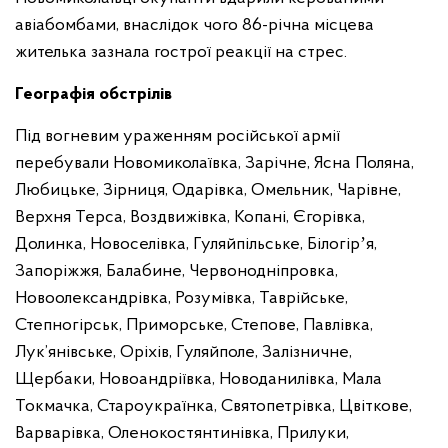
авіабомбами, внаслідок чого 86-річна місцева
жителька зазнала гострої реакції на стрес.
Географія обстрілів
Під вогневим ураженням російської армії
перебували Новомиколаївка, Зарічне, Ясна Поляна,
Любицьке, Зірниця, Одарівка, Омельник, Чарівне,
Верхня Терса, Воздвижівка, Копані, Єгорівка,
Долинка, Новоселівка, Гуляйпільське, Білогірʼя,
Запоріжжя, Балабине, Червонодніпровка,
Новоолександрівка, Розумівка, Таврійське,
Степногірськ, Приморське, Степове, Павлівка,
Лук’янівське, Оріхів, Гуляйполе, Залізничне,
Щербаки, Новоандріївка, Новоданилівка, Мала
Токмачка, Староукраїнка, Святопетрівка, Цвіткове,
Варварівка, Оленокостянтинівка, Прилуки,