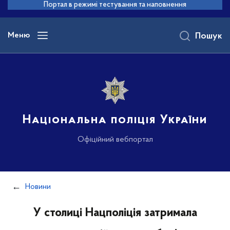
до
Портал в режимі тестування та наповнення
основного
вмісту
Меню
Пошук
Національна поліція України
Офіційний вебпортал
Новини
У столиці Нацполіція затримала