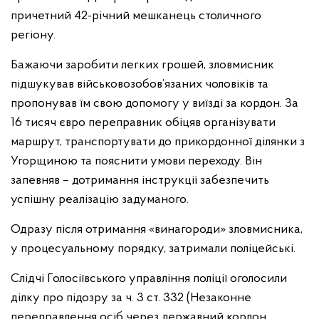
причетний 42-річний мешканець столичного
регіону.
Бажаючи заробити легких грошей, зловмисник
підшукував військовозобов’язаних чоловіків та
пропонував їм свою допомогу у виїзді за кордон. За
16 тисяч євро переправник обіцяв організувати
маршрут, транспортувати до прикордонної ділянки з
Угорщиною та пояснити умови переходу. Він
запевняв – дотримання інструкції забезпечить
успішну реалізацію задуманого.
Одразу після отримання «винагороди» зловмисника,
у процесуальному порядку, затримали поліцейські.
Слідчі Голосіївського управління поліції оголосили
ділку про підозру за ч. 3 ст. 332 (Незаконне
переправлення осіб через державний кордон