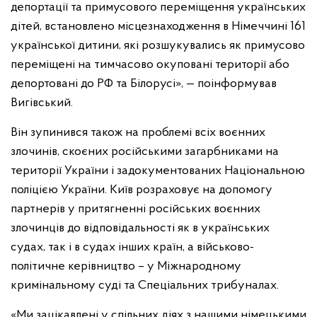
депортації та примусового переміщення українських
дітей, встановлено місцезнаходження в Німеччині 161
української дитини, які розшукувались як примусово
переміщені на тимчасово окуповані території або
депортовані до РФ та Білорусі», — поінформував
Вигівський.
Він зупинився також на проблемі всіх воєнних
злочинів, скоєних російськими загарбниками на
території України і задокументованих Національною
поліцією України. Київ розраховує на допомогу
партнерів у притягненні російських воєнних
злочинців до відповідальності як в українських
судах, так і в судах інших країн, а військово-
політичне керівництво – у Міжнародному
кримінальному суді та Спеціальних трибуналах.
«Ми зацікавлені у спільних діях з нашими німецькими