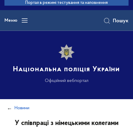
до
Портал в режимі тестування та наповнення
основного
вмісту
Меню
Пошук
Національна поліція України
Офіційний вебпортал
Новини
У співпраці з німецькими колегами