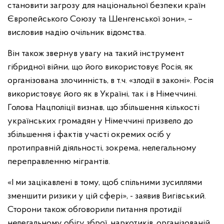
становити загрозу для національної безпеки країн
Європейського Союзу та Шенгенської зони», –
висловив надію очільник відомства.
Він також звернув увагу на такий інструмент
гібридної війни, що його використовує Росія, як
організована злочинність, в т.ч. «злодії в законі». Росія
використовує його як в Україні, так і в Німеччині.
Голова Нацполіції визнав, що збільшення кількості
українських громадян у Німеччині призвело до
збільшення і фактів участі окремих осіб у
протиправній діяльності, зокрема, нелегальному
переправленню мігрантів.
«І ми зацікавлені в тому, щоб спільними зусиллями
зменшити ризики у цій сфері», - заявив Вигівський.
Сторони також обговорили питання протидії
нелегальному обігу зброї, наркотиків, організованій