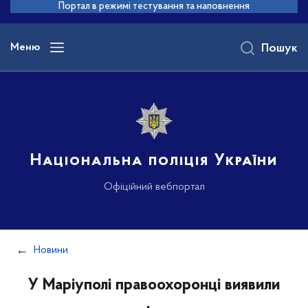
до
Портал в режимі тестування та наповнення
основного
вмісту
Меню
Пошук
Національна поліція України
Офіційний вебпортал
Новини
У Маріуполі правоохоронці виявили