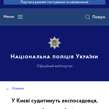
до
Портал в режимі тестування та наповнення
основного
вмісту
Меню
Пошук
Національна поліція України
Офіційний вебпортал
Новини
У Києві судитимуть експосадовця,