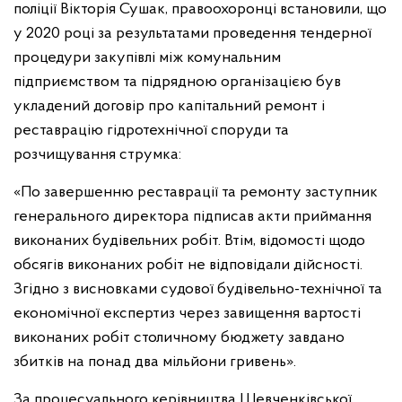
поліції Вікторія Сушак, правоохоронці встановили, що
у 2020 році за результатами проведення тендерної
процедури закупівлі між комунальним
підприємством та підрядною організацією був
укладений договір про капітальний ремонт і
реставрацію гідротехнічної споруди та
розчищування струмка:
«По завершенню реставрації та ремонту заступник
генерального директора підписав акти приймання
виконаних будівельних робіт. Втім, відомості щодо
обсягів виконаних робіт не відповідали дійсності.
Згідно з висновками судової будівельно-технічної та
економічної експертиз через завищення вартості
виконаних робіт столичному бюджету завдано
збитків на понад два мільйони гривень».
За процесуального керівництва Шевченківської