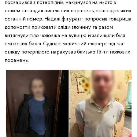
посварився з потерпілим, накинувся на нього з
ножем та завдав чисельних поранень, внаслідок яких
останній помер. Надалі фігурант попросив товариша
допомогти приховати сліди злочину та разом
витягнули тіло чоловіка на вулицю й залишили біля
сміттєвих баків. Судово-медичний експерт під час
огляду потерпілого нарахував близько 15-ти ножових
поранень.