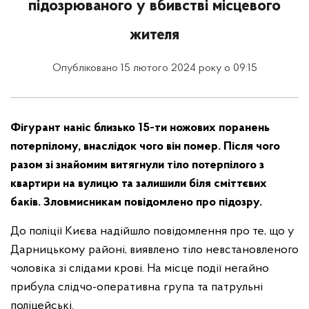
підозрюваного у вбивстві місцевого
жителя
Опубліковано 15 лютого 2024 року о 09:15
Фігурант наніс близько 15-ти ножових поранень
потерпілому, внаслідок чого він помер. Після чого
разом зі знайомим витягнули тіло потерпілого з
квартири на вулицю та залишили біля сміттєвих
баків. Зловмисникам повідомлено про підозру.
До поліції Києва надійшло повідомлення про те, що у
Дарницькому районі, виявлено тіло невстановленого
чоловіка зі слідами крові. На місце події негайно
прибула слідчо-оперативна група та патрульні
поліцейські.