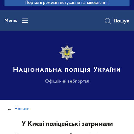
до
Портал в режимі тестування та наповнення
основного
вмісту
Меню
Пошук
Національна поліція України
Офіційний вебпортал
Новини
У Києві поліцейські затримали