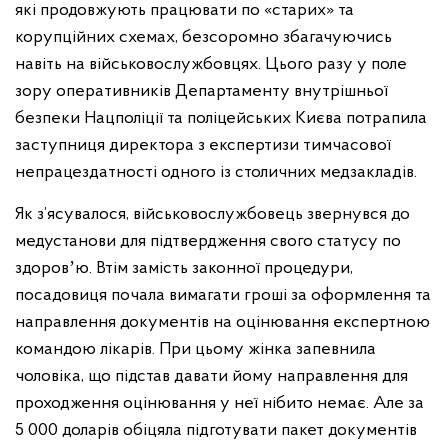
які продовжують працювати по «старих» та
корупційних схемах, безсоромно збагачуючись
навіть на військовослужбовцях. Цього разу у поле
зору оперативників Департаменту внутрішньої
безпеки Нацполіції та поліцейських Києва потрапила
заступниця директора з експертизи тимчасової
непрацездатності одного із столичних медзакладів.
Як з’ясувалося, військовослужбовець звернувся до
медустанови для підтвердження свого статусу по
здоровʼю. Втім замість законної процедури,
посадовиця почала вимагати гроші за оформлення та
направлення документів на оцінювання експертною
командою лікарів. При цьому жінка запевнила
чоловіка, що підстав давати йому направлення для
проходження оцінювання у неї нібито немає. Але за
5 000 доларів обіцяла підготувати пакет документів