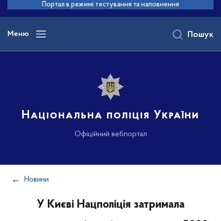
до
Портал в режимі тестування та наповнення
основного
вмісту
Меню
Пошук
Національна поліція України
Офіційний вебпортал
Новини
У Києві Нацполіція затримала