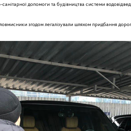
санітарної допомоги та будівництва системи водовідведе
ловмисники згодом легалізували шляхом придбання доро