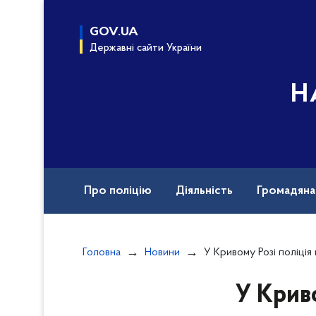
до
основного
GOV.UA
вмісту
Державні сайти України
Н
Про поліцію
Діяльність
Громадян
Назавжди в строю
Документи
Вак
Головна
Новини
У Кривому Розі поліція викрила групу осіб у розк
У Криво