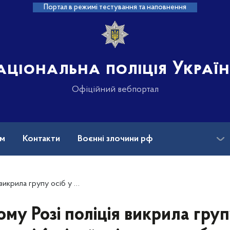
Портал в режимі тестування та наповнення
аціональна поліція Украї
Офіційний вебпортал
ам
Контакти
Воєнні злочини рф
ансії
Зниклі безвісти та ДНК
раданні 6 мільйонів гривень бюджетних коштів
му Розі поліція викрила груп