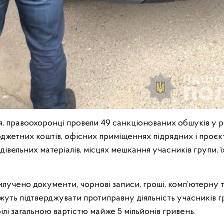
ня, правоохоронці провели 49 санкціонованих обшуків у 
джетних коштів, офісних приміщеннях підрядних і проєк
дівельних матеріалів, місцях мешкання учасників групи, їх
илучено документи, чорнові записи, гроші, комп’ютерну 
жуть підтверджувати протиправну діяльність учасників гр
лі загальною вартістю майже 5 мільйонів гривень.