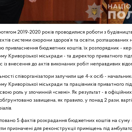
отягом 2019-2020 років проводилися роботи з будівництв
єктів системи охорони здоров’я та освіти, розташованих н
ою привласнення бюджетних коштів, їх розпорядник - кер
му Криворізької міськради - та директор приватного під
 із внесення до актів виконаних робіт неправдивих відо
ьності співорганізатори залучили ще 4-х осіб - начальника
му Криворізької міськради та працівників приватного пі
 свою роль у злочинній «схемі». Як результат - в офіційн
бґрунтовано завищена, як правило, у понад 2 рази, варт
іалів.
товано 5 фактів розкрадання бюджетних коштів на суму 
ли призначені для реконструкції приміщень під амбулато