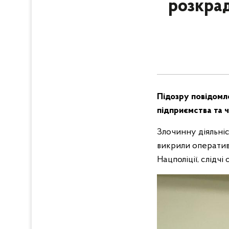
розкрад
Підозру повідомл
підприємства та 
Злочинну діяльніст
викрили оператив
Нацполіції, слідч