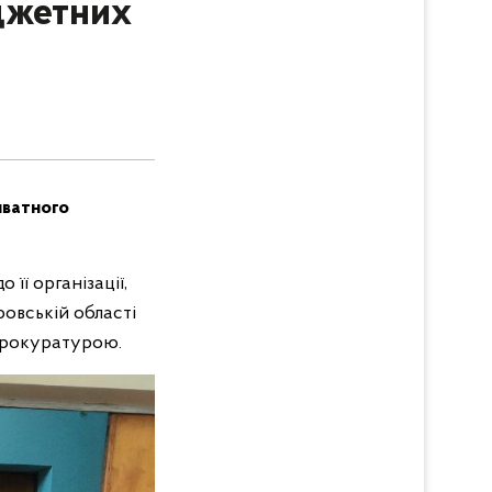
юджетних
иватного
 її організації,
овській області
 прокуратурою.