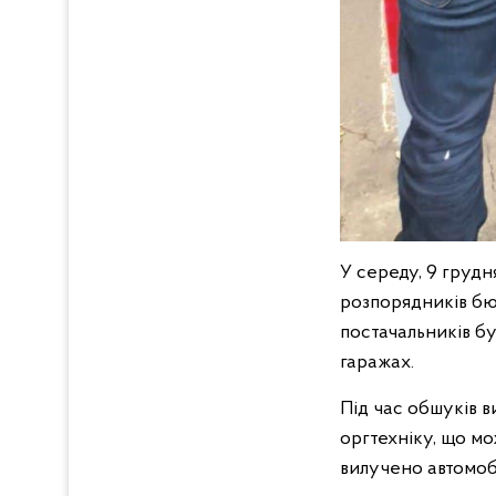
У середу, 9 груд
розпорядників бю
постачальників бу
гаражах.
Під час обшуків в
оргтехніку, що мо
вилучено автомобі