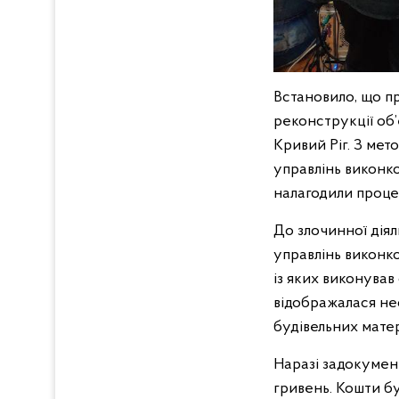
Встановило, що пр
реконструкції об’
Кривий Ріг. З мет
управлінь виконко
налагодили процес
До злочинної діял
управлінь виконко
із яких виконував
відображалася нео
будівельних матер
Наразі задокумен
гривень. Кошти бу