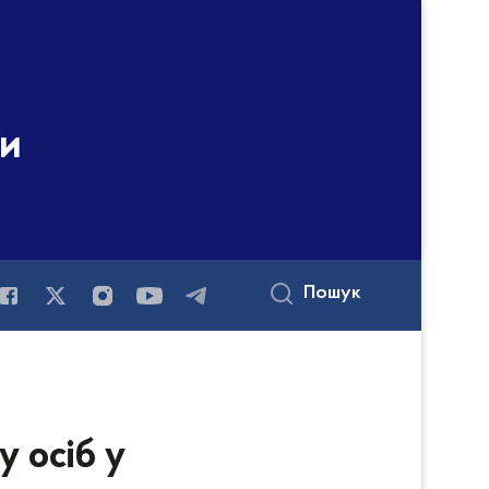
ни
Пошук
у осіб у