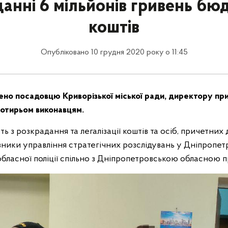
анні 6 мільйонів гривень б
коштів
Опубліковано 10 грудня 2020 року о 11:45
ено посадовцю Криворізької міської ради, директору пр
чотирьом виконавцям.
ь з розкрадання та легалізації коштів та осіб, причетних до
ники управління стратегічних розслідувань у Дніпропетр
і обласної поліції спільно з Дніпропетровською обласною