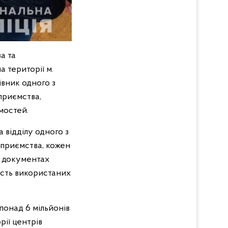
а та
а території м.
івник одного з
приємства,
мостей.
 відділу одного з
дприємства, кожен
их документах
ість використаних
понад 6 мільйонів
рії центрів