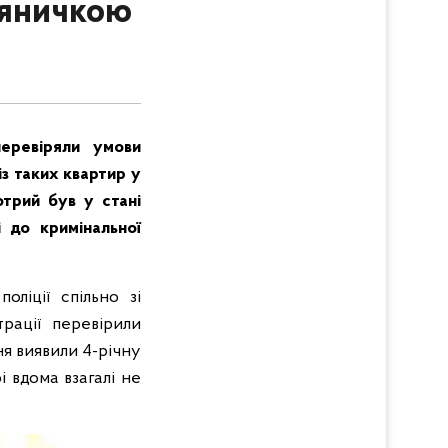
’яничкою
перевіряли умови
із таких квартир у
отрий був у стані
і до кримінальної
оліції спільно зі
рації перевірили
я виявили 4-річну
і вдома взагалі не