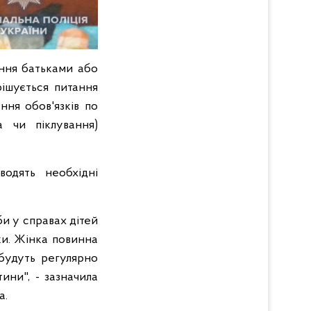
ання батьками або
рішується питання
ння обов'язків по
 чи піклування)
водять необхідні
и у справах дітей
ки. Жінка повинна
 будуть регулярно
ини", - зазначила
а.