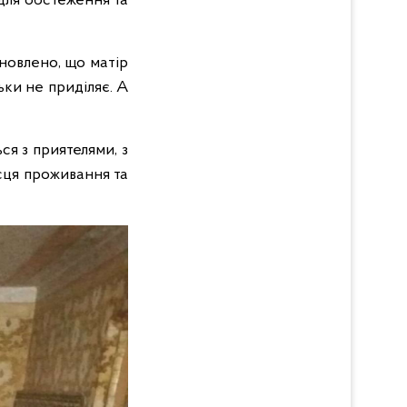
для обстеження та
новлено, що матір
ки не приділяє. А
ся з приятелями, з
ісця проживання та