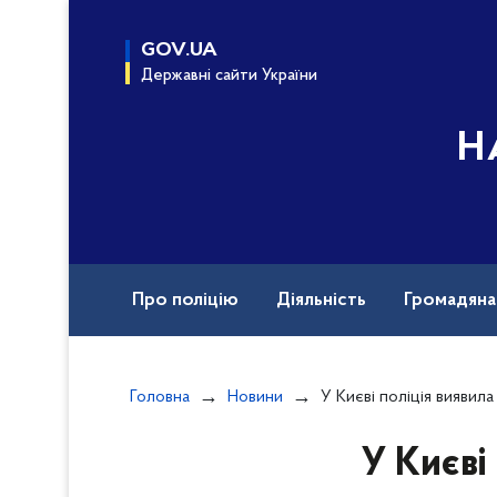
до
основного
GOV.UA
вмісту
Державні сайти України
Н
Про поліцію
Діяльність
Громадян
Назавжди в строю
Документи
Вак
Головна
Новини
У Києві поліція виявила 4-річну дівчинку, яка ж
У Києві