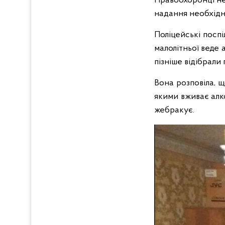
Правоохоронці не
надання необхідн
Поліцейські посп
малолітньої веде
пізніше відібрали
Вона розповіла, щ
якими вживає алко
жебракує.