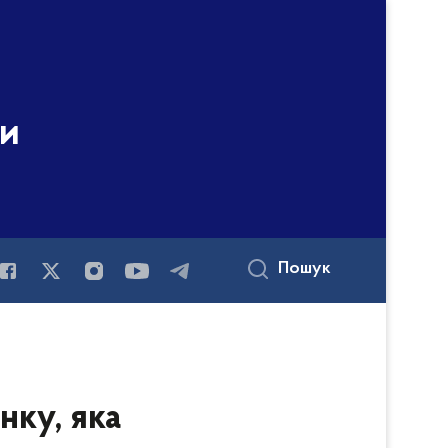
ни
Пошук
нку, яка