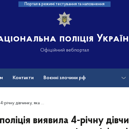
Портал в режимі тестування та наповнення
аціональна поліція Украї
Офіційний вебпортал
ам
Контакти
Воєнні злочини рф
ансії
Зниклі безвісти та ДНК
ила в жахливих умовах із матір'ю-п’яничкою
 поліція виявила 4-річну дівчи