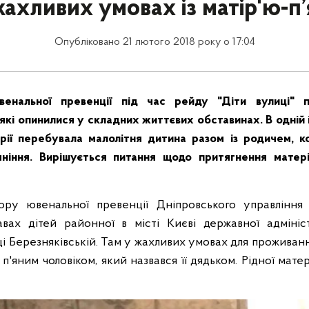
жахливих умовах із матір'ю-п
Опубліковано 21 лютого 2018 року о 17:04
венальної превенції під час рейду "Діти вулиці" 
які опинилися у складних життєвих обставинах. В одній 
арії перебувала малолітня дитина разом із родичем, к
яніння. Вирішується питання щодо притягнення матер
ору ювенальної превенції Дніпровського управління п
ах дітей районної в місті Києві державної адмініст
ці Березняківській. Там у жахливих умовах для проживанн
 п'яним чоловіком, який назвався її дядьком. Рідної матер