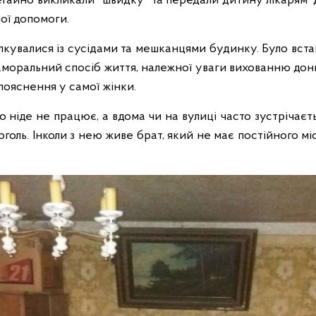
гайно викликали "швидку" та передали дитину лікарям 
ої допомоги.
ілкувалися із сусідами та мешканцями будинку. Було вста
 аморальний спосіб життя, належної уваги вихованню донь
 пояснення у самої жінки.
о ніде не працює, а вдома чи на вулиці часто зустрічаєть
голь. Інколи з нею живе брат, який не має постійного м