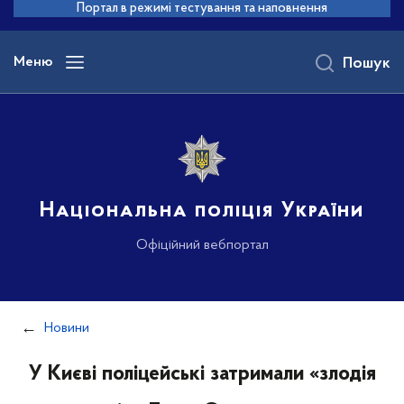
до
Портал в режимі тестування та наповнення
основного
вмісту
Меню
Пошук
Національна поліція України
Офіційний вебпортал
Новини
У Києві поліцейські затримали «злодія