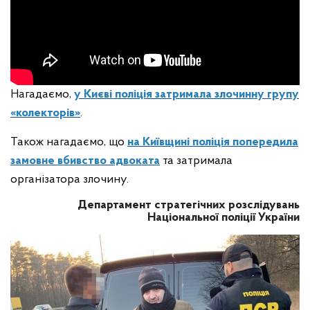
Нагадаємо,
у Києві поліція затримала злочинну групу
«колекторів»
.
Також нагадаємо, що
на Київщині поліція попередила
замовне вбивство адвоката
та затримала
організатора злочину.
Департамент стратегічних розслідувань
Національної поліції України