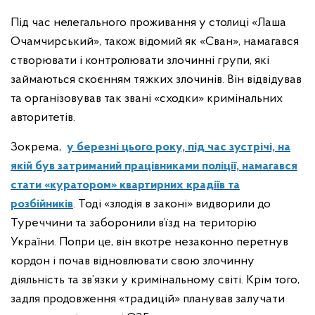
Під час нелегального проживання у столиці «Лаша
Очамчирський», також відомий як «Сван», намагався
створювати і контролювати злочинні групи, які
займаються скоєнням тяжких злочинів. Він відвідував
та організовував так звані «сходки» кримінальних
авторитетів.
Зокрема,
у березні цього року, під час зустрічі, на
якій був затриманий працівниками поліції, намагався
стати «куратором» квартирних крадіїв та
розбійників
. Тоді «злодія в законі» видворили до
Туреччини та заборонили в’їзд на територію
України. Попри це, він вкотре незаконно перетнув
кордон і почав відновлювати свою злочинну
діяльність та зв’язки у кримінальному світі. Крім того,
задля продовження «традицій» планував залучати