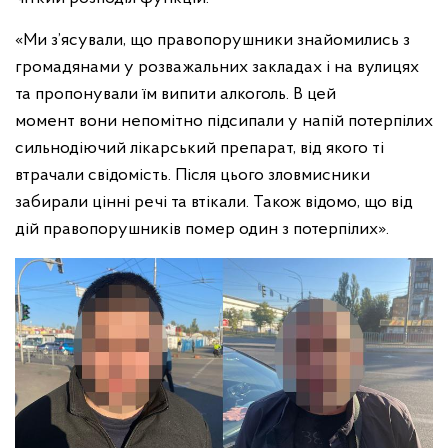
«Ми з’ясували, що правопорушники знайомились з
громадянами у розважальних закладах і на вулицях
та пропонували їм випити алкоголь. В цей
момент вони непомітно підсипали у напій потерпілих
сильнодіючий лікарський препарат, від якого ті
втрачали свідомість. Після цього зловмисники
забирали цінні речі та втікали. Також відомо, що від
дій правопорушників помер один з потерпілих».