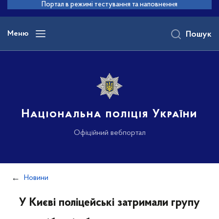
до
Портал в режимі тестування та наповнення
основного
вмісту
Меню
Пошук
Національна поліція України
Офіційний вебпортал
Новини
У Києві поліцейські затримали групу