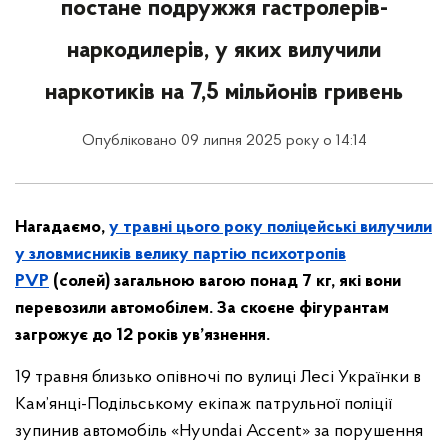
постане подружжя гастролерів-
наркодилерів, у яких вилучили
наркотиків на 7,5 мільйонів гривень
Опубліковано 09 липня 2025 року о 14:14
Нагадаємо,
у травні цього року поліцейські вилучили
у зловмисників велику партію психотропів
PVP
(солей) загальною вагою понад 7 кг, які вони
перевозили автомобілем. За скоєне фігурантам
загрожує до 12 років ув’язнення.
19 травня близько опівночі по вулиці Лесі Українки в
Кам’янці-Подільському екіпаж патрульної поліції
зупинив автомобіль «Hyundai Accent» за порушення