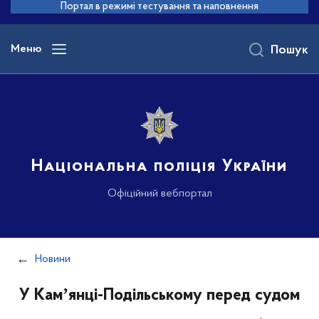
до
Портал в режимі тестування та наповнення
основного
вмісту
Меню
Пошук
Національна поліція України
Офіційний вебпортал
Новини
У Камʼянці-Подільському перед судом