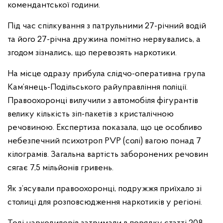
комендантської години.
Під час спілкування з патрульними 27-річний водій
та його 27-річна дружина помітно нервувались, а
згодом зізнались, що перевозять наркотики.
На місце одразу прибула слідчо-оперативна група
Кам’янець-Подільського райуправління поліції.
Правоохоронці вилучили з автомобіля фігурантів
велику кількість зіп-пакетів з кристалічною
речовиною. Експертиза показала, що це особливо
небезпечний психотроп PVP (солі) вагою понад 7
кілограмів. Загальна вартість заборонених речовин
сягає 7,5 мільйонів гривень.
Як з’ясували правоохоронці, подружжя приїхало зі
столиці для розповсюдження наркотиків у регіоні.