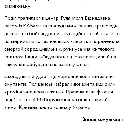
ризиковану.
Подія трапилася в центрі Гуляйполя. Віднедавна
разом із КАБами та снарядами «градів», арти сюди
долітають і бойові дрони окупаційного війська. Б’ють
по мирних цілях і як наслідок - десятки поранень та
смертей серед цивільних, руйнування житлового
сектору. Люди виїжджають з цього пекла, але й на
шляху випробування не закінчуються.
Сьогоднішній удар – це черговий воєнний злочин
окупантів. Поліцейські зібрали докази та відкрили
кримінальне провадження. Правова кваліфікація
події - ч. 1 ст. 438 (Порушення законів та звичаїв
війни) Кримінального кодексу України.
Відділ комунікації