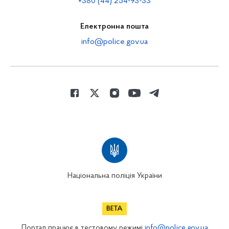
+380 (44) 254-93-33
Електронна пошта
info@police.gov.ua
Національна поліція України
Портал працює в тестовому режимі
info@police.gov.ua