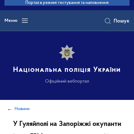
до
Портал в режимі тестування та наповнення
основного
вмісту
Меню
Пошук
Національна поліція України
Офіційний вебпортал
Новини
У Гуляйполі на Запоріжжі окупанти