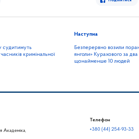
Поділитися
Наступна
у судитимуть
Безперервно возили поран
 учасників кримінальної
янголи» Курахового за два
щонайменше 10 людей
Телефон
+380 (44) 254-93-33
ця Академіка,