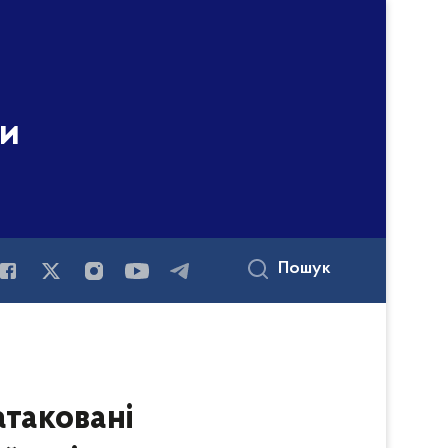
ни
Пошук
таковані