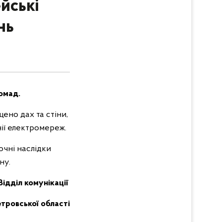
йські
нь
ромад.
ено дах та стіни,
нії електромереж.
очні наслідки
ну.
Відділ комунікації
етровської області