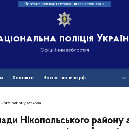
Портал в режимі тестування та наповнення
аціональна поліція Украї
Офіційний вебпортал
ам
Контакти
Воєнні злочини рф
ансії
Зниклі безвісти та ДНК
илерією рф: поліцейські документують наслідки влучань
мади Нікопольського району а