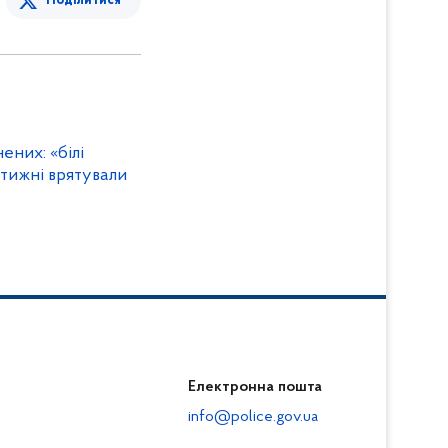
Поділитися
ених: «білі
 тижні врятували
Електронна пошта
info@police.gov.ua