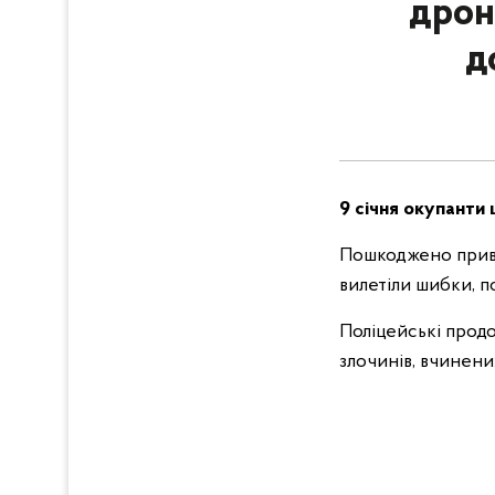
дрон
д
9 січня окупанти 
Пошкоджено прива
вилетіли шибки, п
Поліцейські продо
злочинів, вчинен