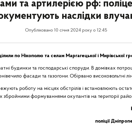
ами та артилерією рф: поліце
окументують наслідки влуча
Опубліковано 10 січня 2024 року о 12:45
цілили по Нікополю та селам Маргагецької і Мирівської г
тні будинки та господарські споруди. В домівках потрощ
онівечило фасади та газогони. Обірвано високовольтні лі
вжують роботу на місцях обстрілів і встановлюють остат
их збройними формуваннями окупантів на території райо
поліції Дніпроп