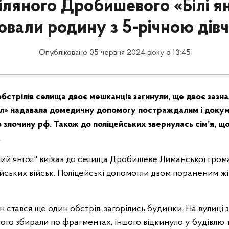
іляного Дробишевого «Білі я
ювали родину з 5-річною дів
Опубліковано 05 червня 2024 року о 13:45
обстрілів селища двоє мешканців загинули, ще двоє зазна
нгол» надавала домедичну допомогу постраждалим і доку
 злочину рф. Також до поліцейських звернулась сім’я, що
.
лий янгол" виїхав до селища Дробишеве Лиманської грома
йських військ. Поліцейські допомогли двом пораненим жі
ин стався ще один обстріл, загорілись будинки. На вулиці
дного збирали по фрагментах, іншого відкинуло у будівлю та