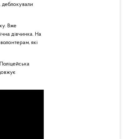
а деблокували
ку. Вже
ічна дівчинка. На
волонтерам, які
 Поліцейська
довжує