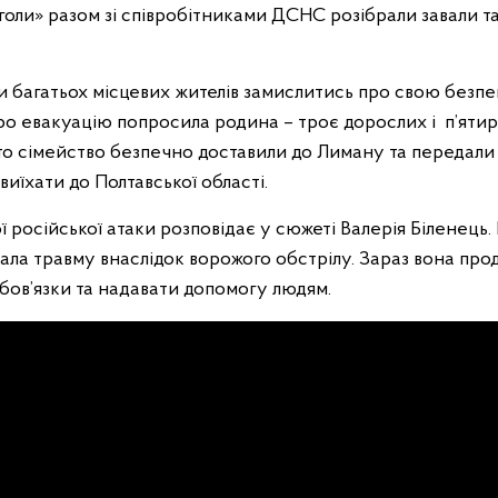
нголи» разом зі співробітниками ДСНС розібрали завали т
и багатьох місцевих жителів замислитись про свою безпе
ро евакуацію попросила родина – троє дорослих і п’ятир
о сімейство безпечно доставили до Лиману та передали 
иїхати до Полтавської області.
 російської атаки розповідає у сюжеті Валерія Біленець.
ла травму внаслідок ворожого обстрілу. Зараз вона про
бов’язки та надавати допомогу людям.