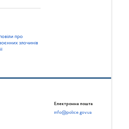
повіли про
воєнних злочинів
ї
Електронна пошта
info@police.gov.ua