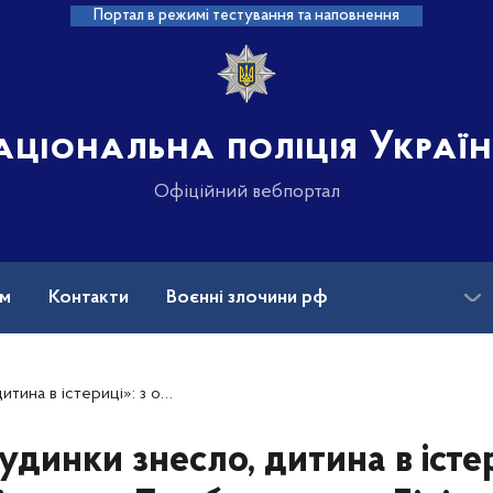
Портал в режимі тестування та наповнення
аціональна поліція Украї
Офіційний вебпортал
ам
Контакти
Воєнні злочини рф
ансії
Зниклі безвісти та ДНК
евого «Білі янголи» евакуювали родину з 5-річною дівчинкою
удинки знесло, дитина в істер