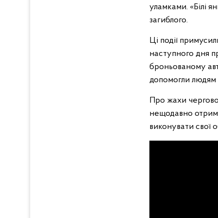
уламками. «Білі я
загиблого.
Ці події примусил
наступного дня п
броньованому авт
допомогли людям в
Про жахи чергової
нещодавно отрима
виконувати свої о