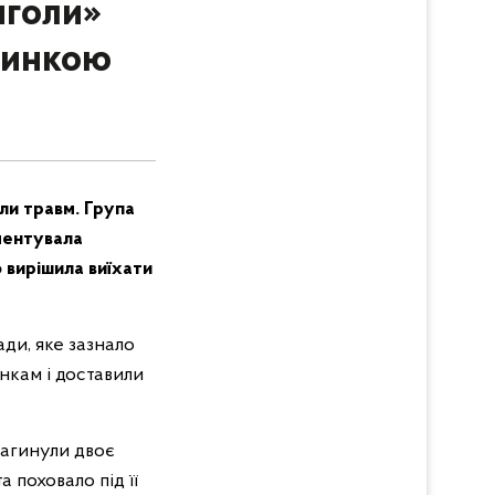
нголи»
чинкою
ли травм. Група
ментувала
 вирішила виїхати
ди, яке зазнало
нкам і доставили
 загинули двоє
 поховало під її