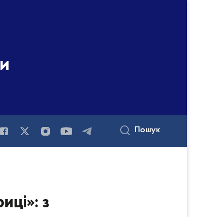
ни
Пошук
иці»: з