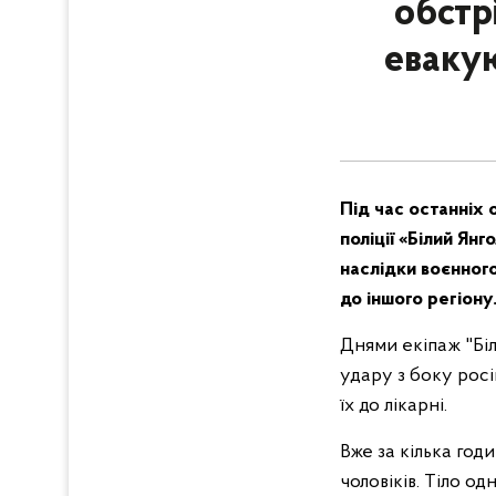
обстр
еваку
Під час останніх 
поліції «Білий Я
наслідки воєнного
до іншого регіону
Днями екіпаж "Бі
удару з боку росі
їх до лікарні.
Вже за кілька год
чоловіків. Тіло о