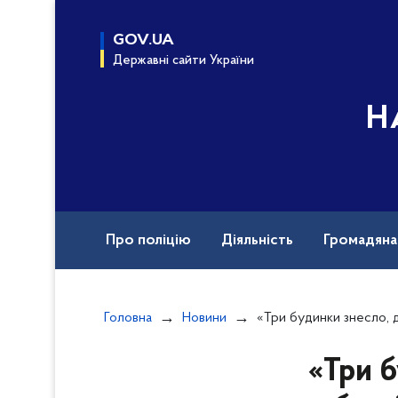
до
основного
GOV.UA
вмісту
Державні сайти України
Н
Про поліцію
Діяльність
Громадян
Назавжди в строю
Документи
Вак
Головна
Новини
«Три будинки знесло, дитина в істериці»: з обстріляного Дробиш
«Три б