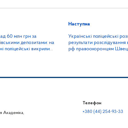
Наступна
ад 60 млн грн за
Українські поліцейські роз
івськими депозитами: на
результати розслідування 
і поліцейські викрили
рф правоохоронцям Швеці
пу
Телефон
+380 (44) 254-93-33
ця Академіка,