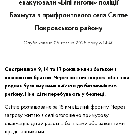
евакуювали «Білі янголи» поліції
Бахмута з прифронтового села Світле
Покровського району
Опубліковано 06 травня 2025 року о 14:40
Сестри віком 9, 14 та 17 років жили з батьком і
повнолітнім братом. Через постійні ворожі обстріли
родина була змушена виїхати до безпечнішого
регіону. Нині діти перебувають у безпеці.
Світле розташоване за 15 км від лінії фронту. Через
загрозу життю в селі оголошено примусову
евакуацію дітей разом із батьками або законними
представниками.