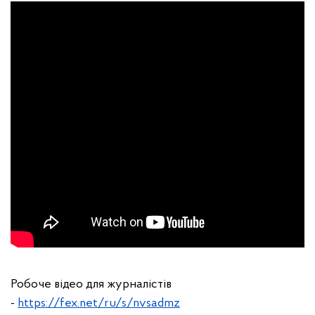
Робоче відео для журналістів
-
https://fex.net/ru/s/nvsadmz