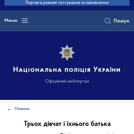
до
Портал в режимі тестування та наповнення
основного
вмісту
Меню
Пошук
Національна поліція України
Офіційний вебпортал
Новини
Трьох дівчат і їхнього батька