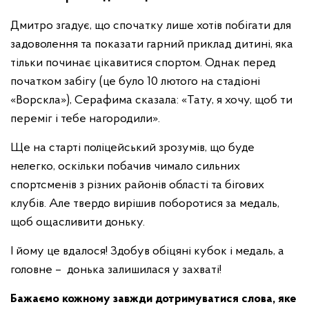
Дмитро згадує, що спочатку лише хотів побігати для
задоволення та показати гарний приклад дитині, яка
тільки починає цікавитися спортом. Однак перед
початком забігу (це було 10 лютого на стадіоні
«Ворскла»), Серафима сказала: «Тату, я хочу, щоб ти
переміг і тебе нагородили».
Ще на старті поліцейський зрозумів, що буде
нелегко, оскільки побачив чимало сильних
спортсменів з різних районів області та бігових
клубів. Але твердо вирішив поборотися за медаль,
щоб ощасливити доньку.
І йому це вдалося! Здобув обіцяні кубок і медаль, а
головне – донька залишилася у захваті!
Бажаємо кожному завжди дотримуватися слова, яке