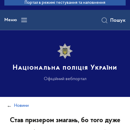
до
Портал в режимі тестування та наповнення
основного
вмісту
Меню
Пошук
Національна поліція України
Офіційний вебпортал
Новини
Став призером змагань, бо того дуже