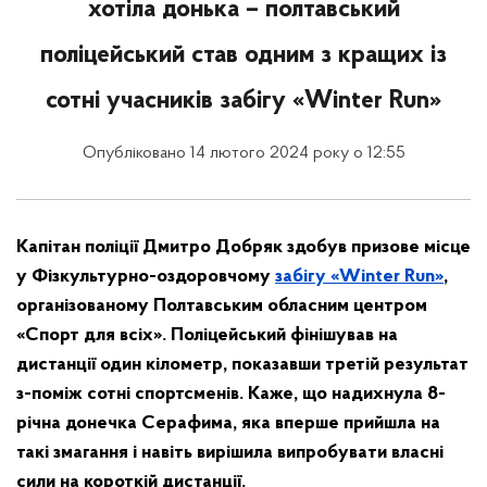
хотіла донька – полтавський
поліцейський став одним з кращих із
сотні учасників забігу «Winter Run»
Опубліковано 14 лютого 2024 року о 12:55
Капітан поліції Дмитро Добряк здобув призове місце
у Фізкультурно-оздоровчому
забігу «Winter Run»
,
організованому Полтавським обласним центром
«Спорт для всіх». Поліцейський фінішував на
дистанції один кілометр, показавши третій результат
з-поміж сотні спортсменів. Каже, що надихнула 8-
річна донечка Серафима, яка вперше прийшла на
такі змагання і навіть вирішила випробувати власні
сили на короткій дистанції.