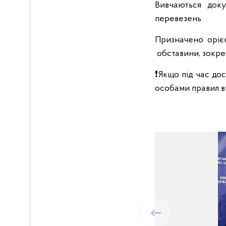
Вивчаються доку
перевезень
Призначено орієн
обставини, зокрем
❗️Якщо під час д
особами правил ви