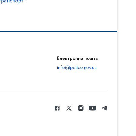
транспорт
кументує воєнні
Електронна пошта
info@police.gov.ua