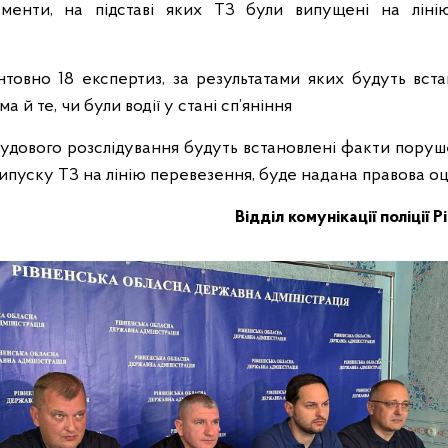
менти, на підставі яких ТЗ були випущені на ліні
товно 18 експертиз, за результатами яких будуть вста
а й те, чи були водії у стані сп’яніння
осудового розслідування будуть встановлені факти пор
пуску ТЗ на лінію перевезення, буде надана правова оцін
Відділ комунікації поліції 