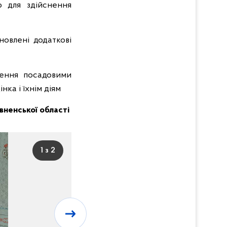
ю для здійснення
новлені додаткові
ушення посадовими
ка і їхнім діям
Рівненської області
1 з 2