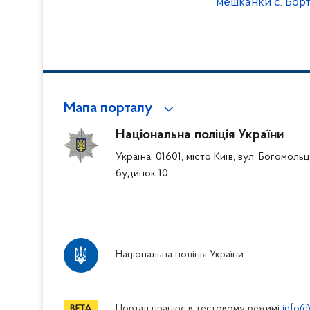
мешканки с. Борт
громади, Івано-
Мапа порталу
Національна поліція України
Україна, 01601, місто Київ, вул. Богомоль
будинок 10
Національна поліція України
Портал працює в тестовому режимі
info@