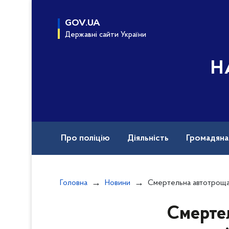
до
основного
GOV.UA
вмісту
Державні сайти України
Н
Про поліцію
Діяльність
Громадян
Назавжди в строю
Документи
Вак
Головна
Новини
Смертельна автотроща на Рівненщині: одна з верс
Смертел