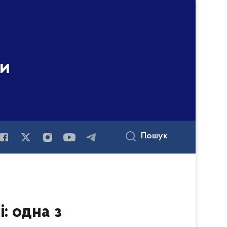
ни
Пошук
: одна з