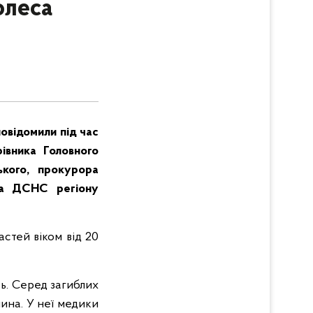
олеса
овідомили під час
івника Головного
ького, прокурора
ика ДСНС регіону
астей віком від 20
ь. Серед загиблих
ина. У неї медики