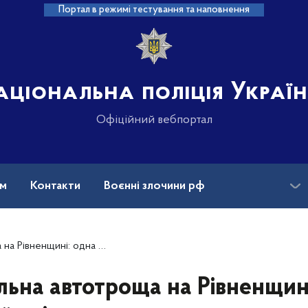
Портал в режимі тестування та наповнення
аціональна поліція Украї
Офіційний вебпортал
ам
Контакти
Воєнні злочини рф
ансії
Зниклі безвісти та ДНК
ій слідства — пошкодження колеса вантажівки
ьна автотроща на Рівненщині