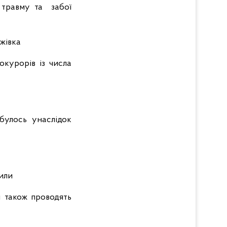
 травму та забої
ажівка
окурорів із числа
булось унаслідок
или
и також проводять