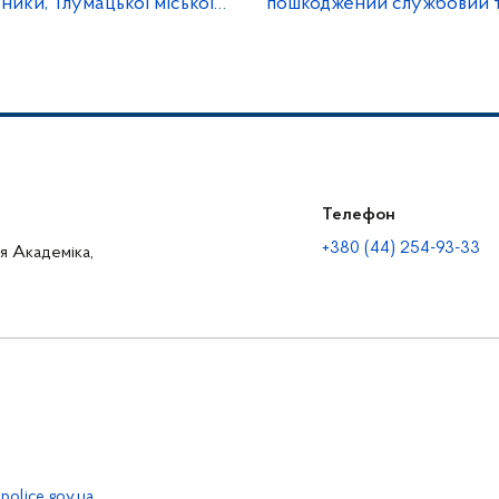
ники, Тлумацької міської
пошкоджений службовий 
Франківського району
рятувальників: поліція до
злочини рф
Телефон
+380 (44) 254-93-33
ця Академіка,
police.gov.ua