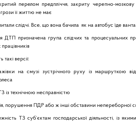
акритий перелом предпліччя, закриту черепно-мозкову
агрози її життю не має
итали слідчі. Все, що вона бачила як на автобус їде вант
ня ДТП призначена група слідчих та процесуальних пр
 працівників
ь такі версії:
тажівки на смузі зустрічного руху із маршруткою від
олеса
 ТЗ із технічною несправністю
дія, порушення ПДР або ж інші обставини непереборної с
жність ТЗ суб’єктам господарської діяльності, із яким