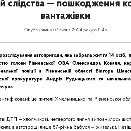
ій слідства — пошкодження к
вантажівки
Опубліковано 07 липня 2024 року о 11:45
розслідування автопригоди, яка забрала життя 14 осіб, п
стю голови Рівненської ОВА Олександра Коваля, кер
ональної поліції в Рівненській області Віктора Шанс
асної прокуратури Андрія Рудницького та начальн
рчука.
дентифіковані: це жителі Хмельницької та Рівненської обл
ві ДТП — хлопчикові, четвертого липня виповнилось шіст
ижила в автотрощі лише 57-річна бабуся — жителька Нетіш