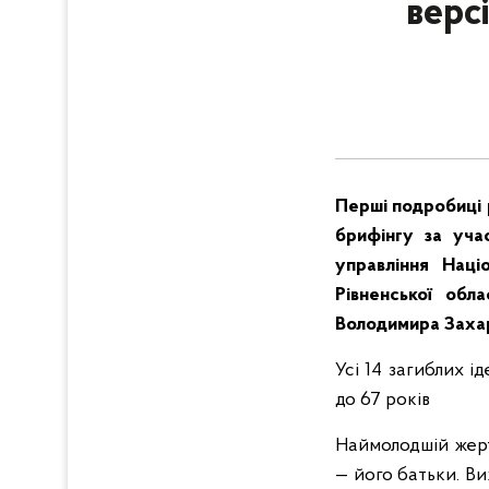
верс
Перші подробиці 
брифінгу за уча
управління Наці
Рівненської обл
Володимира Заха
Усі 14 загиблих і
до 67 років
Наймолодшій жерт
— його батьки. В