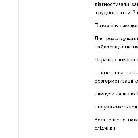
діагностували з
грудної клітки. З
Потерпілу вже доп
️Для розслідуван
найдосвідченіших
Наразі розглядают
- зіткнення ван
розгерметизації к
- випуск на лінію
- неуважність во
Встановлено нале
слідчі дії