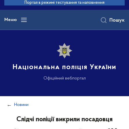
до
Портал в режимі тестування та наповнення
основного
вмісту
Меню
Пошук
Національна поліція України
Офіційний вебпортал
Новини
Слідчі поліції викрили посадовця