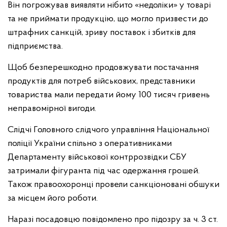
Він погрожував виявляти нібито «недоліки» у товарі
та не приймати продукцію, що могло призвести до
штрафних санкцій, зриву поставок і збитків для
підприємства.
Щоб безперешкодно продовжувати постачання
продуктів для потреб військових, представники
товариства мали передати йому 100 тисяч гривень
неправомірної вигоди.
Слідчі Головного слідчого управління Національної
поліції України спільно з оперативниками
Департаменту військової контррозвідки СБУ
затримали фігуранта під час одержання грошей.
Також правоохоронці провели санкціоновані обшуки
за місцем його роботи.
Наразі посадовцю повідомлено про підозру за ч. 3 ст.