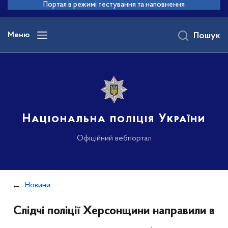
до
Портал в режимі тестування та наповнення
основного
вмісту
Меню
Пошук
Національна поліція України
Офіційний вебпортал
Новини
Слідчі поліції Херсонщини направили в