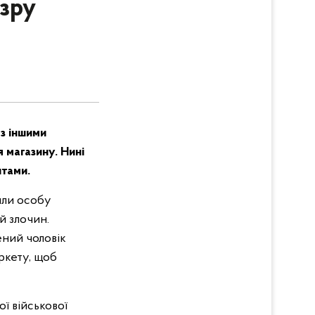
озру
з іншими
 магазину. Нині
нтами.
вили особу
й злочин.
ений чоловік
аркету, щоб
ї військової