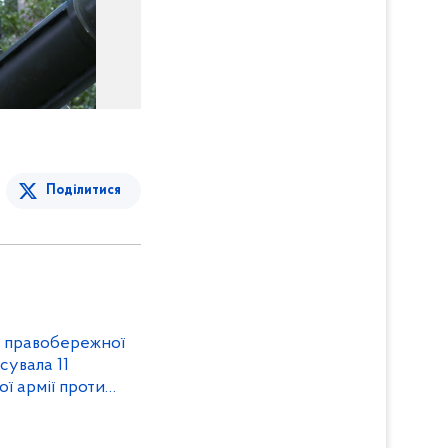
Поділитися
и правобережної
сувала 11
ої армії проти