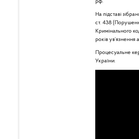
рф.
На підставі зібран
ст. 438 (Порушенн
Кримінального ко
років ув’язнення 
Процесуальне ке
України.