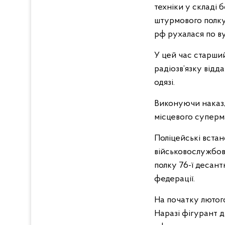
техніки у складі
штурмового полку
рф рухалася по ву
У цей час старший
радіозв’язку відд
одязі.
Виконуючи наказ, 
місцевого суперм
Поліцейські вста
військовослужбов
полку 76-ї десант
федерації.
На початку лютого
Наразі фігурант д