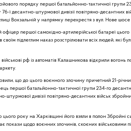
 бойового порядку першої батальйонно-тактичної групи 2
 76-ї десантно-штурмової дивізії повітряно-десантних ві
лиці Вокзальній у напрямку перехрестя з вул. Нове шосе в
 офіцер першої самохідно-артилерійської батареї цього 
ав своїм підлеглим наказ розстрілювати всіх людей, які б
військові рф із автоматів Калашникова відкрили вогонь 
аркету.
новили, що до цього воєнного злочину причетний 21-річн
ець першої батальйонно-тактичної групи 234-го десант
но-штурмової дивізії повітряно-десантних військ збройни
 цього року на Харківщині його взяли в полон Збройні с
ає покази щодо воєнних злочинів, скоєних військовими пі