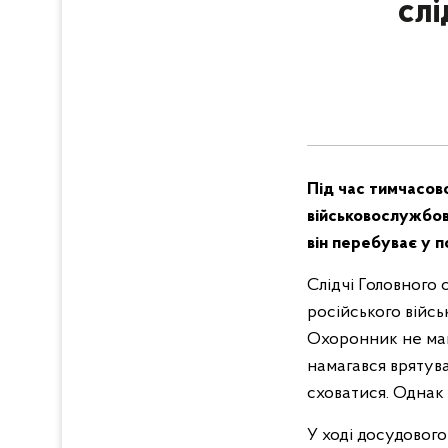
слі
Під час тимчасово
військовослужбов
він перебуває у п
Слідчі Головного 
російського війсь
Охоронник не мав
намагався врятува
сховатися. Однак
У ході досудового