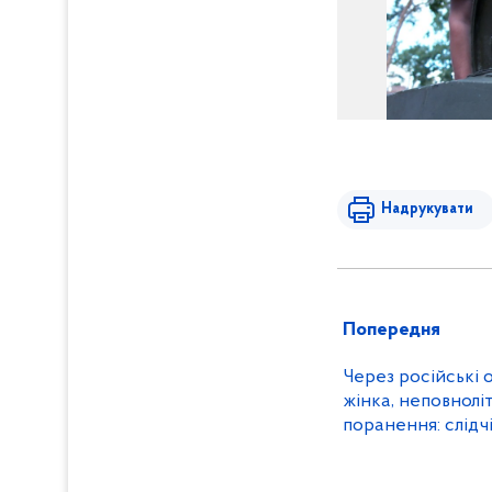
Надрукувати
Попередня
Через російські 
жінка, неповнолі
поранення: слідч
воєнних злочинів