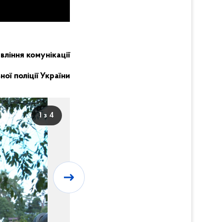
вління комунікації
ої поліції України
1 з 4