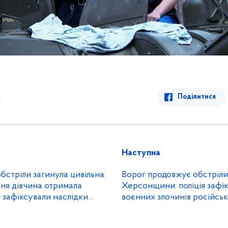
Поділитися
Наступна
обстріли загинула цивільна
Ворог продовжує обстріл
тня дівчина отримала
Херсонщини: поліція зафік
і зафіксували наслідки
воєнних злочинів російськ
 окупантів
мирного населення