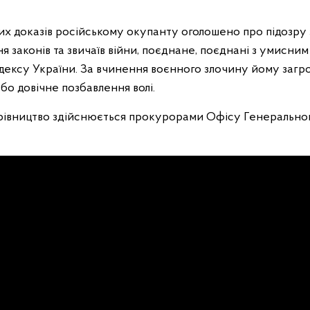
их доказів російському окупанту оголошено про підозру за ч
я законів та звичаїв війни, поєднане, поєднані з умисни
дексу України. За вчинення воєнного злочину йому загро
або довічне позбавлення волі.
рівництво здійснюється прокурорами Офісу Генерально