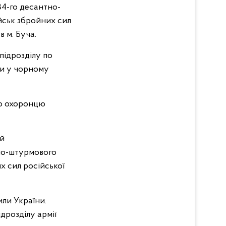
34-го десантно-
йськ збройних сил
 м. Буча.
підрозділу по
ули у чорному
по охоронцю
ий
но-штурмового
х сил російської
или України.
дрозділу армії