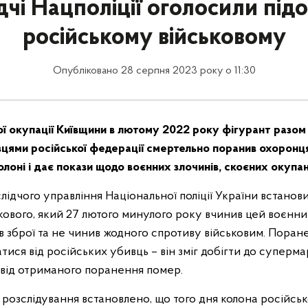
дчі Нацполіції оголосили під
російському військовому
Опубліковано 28 серпня 2023 року о 11:30
ї окупації Київщини в лютому 2022 року фігурант разом 
цями російської федерації смертельно поранив охоронця
олоні і дає покази щодо воєнних злочинів, скоєних окупа
слідчого управління Національної поліції України встано
кового, який 27 лютого минулого року вчинив цей воєнни
 зброї та не чинив жодного спротиву військовим. Поран
тися від російських убивць – він зміг добігти до суперм
 від отриманого поранення помер.
 розслідування встановлено, що того дня колона російсько