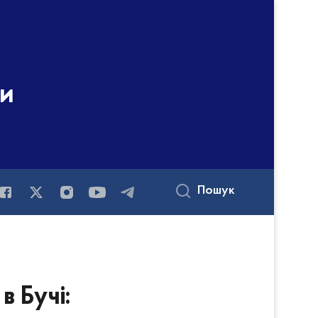
ни
Пошук
в Бучі: