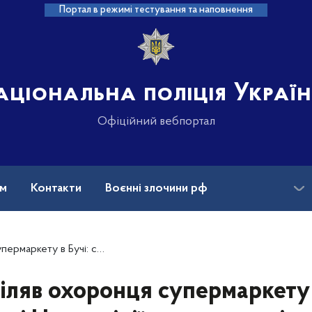
Портал в режимі тестування та наповнення
аціональна поліція Украї
Офіційний вебпортал
ам
Контакти
Воєнні злочини рф
ансії
Зниклі безвісти та ДНК
ліції оголосили підозру російському військовому
іляв охоронця супермаркету 