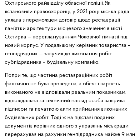
Охтирського райвідділу обласної поліції. Як
встановили правоохоронці, у 2021 році міська рада
уклала з переможцем договір щодо реставрації
пам’ятки архітектури місцевого значення в місті
Охтирка — переплануванням Чоловічої гімназії під
новий корпус. У подальшому керівник товариства –
генпідрядник — залучив до виконання робіт
субпідрядника – будівельну компанію.
Попри те, що частина реставраційних робіт
фактично не була проведена, а обсяг і вартість
виконаного не відповідали реальним показникам,
відповідальна за технічний нагляд особа завірила
підписом та печаткою акти приймання виконаних
будівельних робіт. Тоді ж на підставі поданих
документів керівник одного з управлінь міськради
перерахував на рахунки генпідрядника майже 9 млн