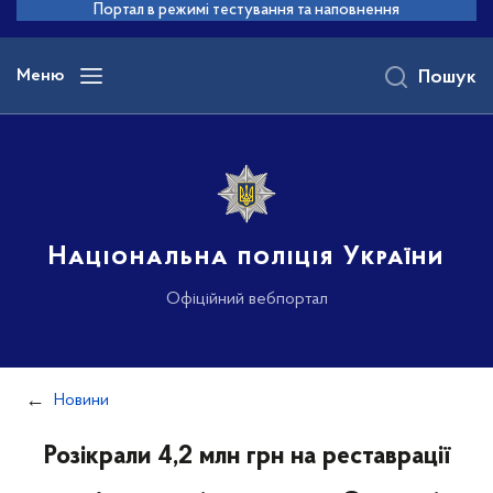
до
Портал в режимі тестування та наповнення
основного
вмісту
Меню
Пошук
Національна поліція України
Офіційний вебпортал
Новини
Розікрали 4,2 млн грн на реставрації