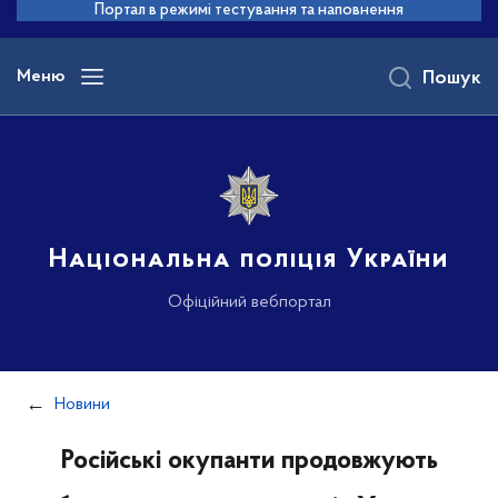
до
Портал в режимі тестування та наповнення
основного
вмісту
Меню
Пошук
Національна поліція України
Офіційний вебпортал
Новини
Російські окупанти продовжують