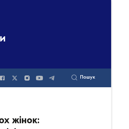
ни
Пошук
ох жінок: