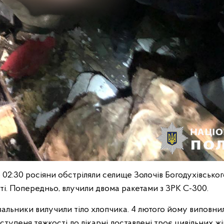
 02:30 росіяни обстріляли селище Золочів Богодухівсько
ті. Попередньо, влучили двома ракетами з ЗРК С-300.
увальники вилучили тіло хлопчика. 4 лютого йому виповнило
ступеня тяжкості до лікарні доставлені троє цивільних жін