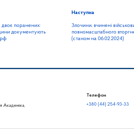
Наступна
 двоє поранених:
Злочини, вчинені військов
щини документують
повномасштабного вторгне
 рф
(станом на 06.02.2024)
Телефон
+380 (44) 254-93-33
ця Академіка,