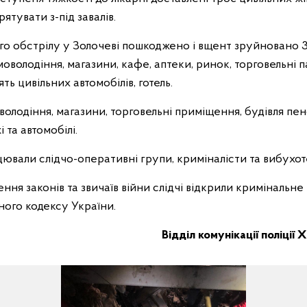
рятувати з-під завалів.
го обстрілу у Золочеві пошкоджено і вщент зруйновано 30
моволодіння, магазини, кафе, аптеки, ринок, торговельні п
ть цивільних автомобілів, готель.
лодіння, магазини, торговельні приміщення, будівля пен
 та автомобілі.
ацювали слідчо-оперативні групи, криміналісти та вибухот
ня законів та звичаїв війни слідчі відкрили кримінальн
ного кодексу України.
Відділ комунікації поліції 