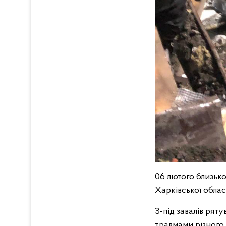
06 лютого близько
Харківської облас
З-під завалів рят
травмами різного 