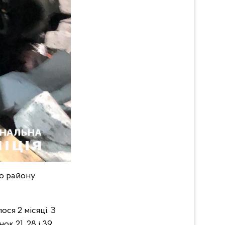
го району
ся 2 місяці. З
ок 21, 28 і 39