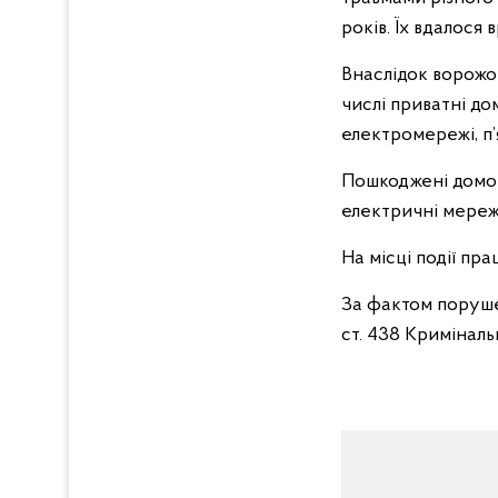
років. Їх вдалося в
Внаслідок ворожо
числі приватні до
електромережі, п’я
Пошкоджені домово
електричні мережі
На місці події пр
За фактом порушен
ст. 438 Криміналь