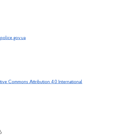
police.gov.ua
tive Commons Attribution 4.0 International
6