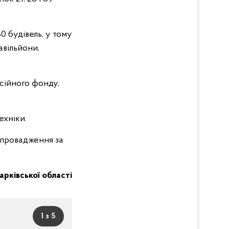
 будівель, у тому
авільйони,
сійного фонду,
ехніки.
е провадження за
Харківської області
1 з 5