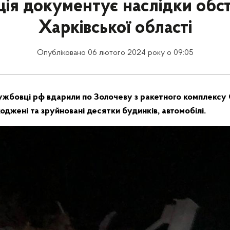
ція документує наслідки обст
Харківської області
Опубліковано 06 лютого 2024 року о 09:05
лужбовці рф вдарили по Золочеву з ракетного комплексу 
оджені та зруйновані десятки будинків, автомобілі.