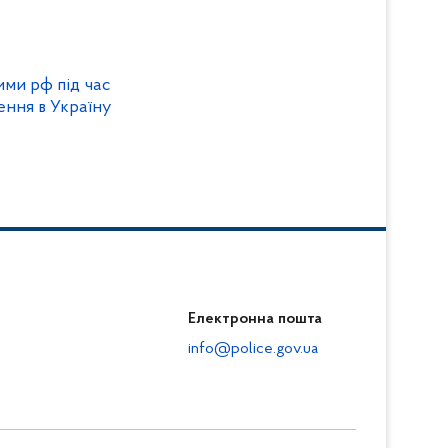
ими рф під час
ння в Україну
Електронна пошта
info@police.gov.ua