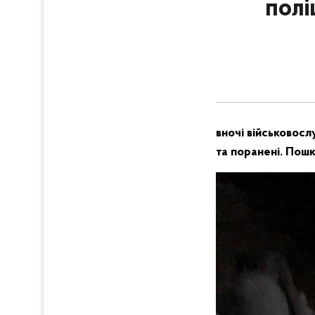
полі
вночі військовос
та поранені. Пошк