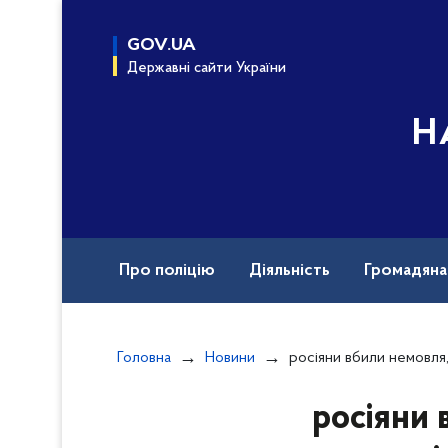
до
основного
GOV.UA
вмісту
Державні сайти України
Н
Про поліцію
Діяльність
Громадян
Назавжди в строю
Документи
Вак
Головна
Новини
росіяни вбили немовля, поранили трьох жінок: поліція д
росіяни 