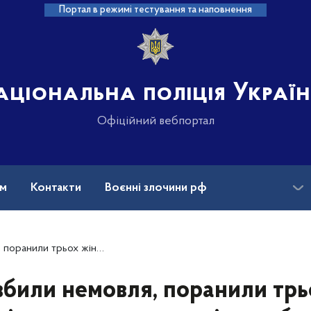
Портал в режимі тестування та наповнення
аціональна поліція Украї
Офіційний вебпортал
ам
Контакти
Воєнні злочини рф
ансії
Зниклі безвісти та ДНК
окументує наслідки обстрілів Харківської області
вбили немовля, поранили трь