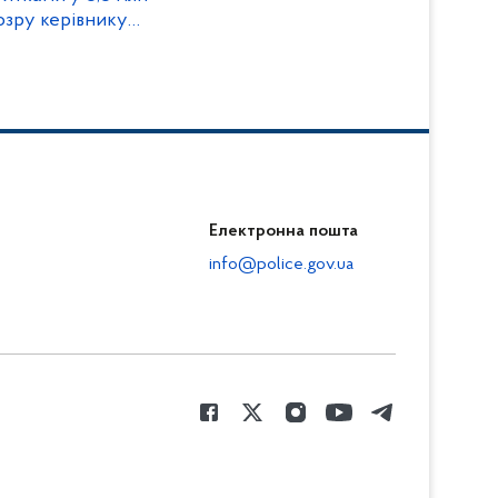
дозру керівнику
Електронна пошта
info@police.gov.ua