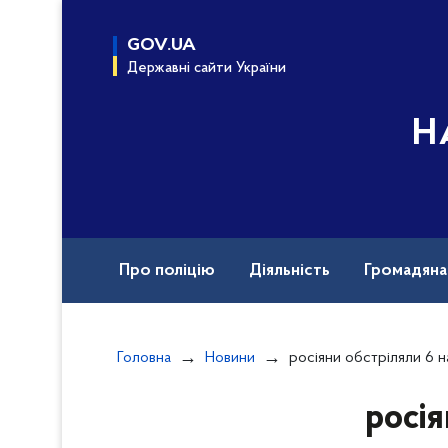
до
основного
GOV.UA
вмісту
Державні сайти України
Н
Про поліцію
Діяльність
Громадян
Назавжди в строю
Документи
Вак
Головна
Новини
росіяни обстріляли 6 населених п
росія