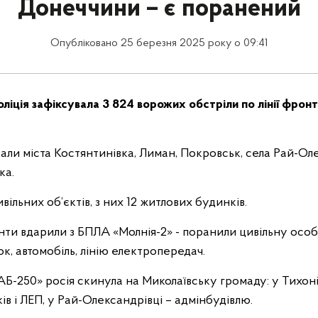
Донеччини – є поранений
Опубліковано 25 березня 2025 року о 09:41
ліція зафіксувала 3 824 ворожих обстріли по лінії фрон
али міста Костянтинівка, Лиман, Покровськ, села Рай-Ол
ка.
ільних об’єктів, з них 12 житлових будинків.
ти вдарили з БПЛА «Молнія-2» - поранили цивільну особ
, автомобіль, лінію електропередач.
Б-250» росія скинула на Миколаївську громаду: у Тихон
в і ЛЕП, у Рай-Олександрівці – адмінбудівлю.