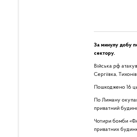
За минулу добу по
сектору.
Війська рф атакув
Сергіївка, Тихонів
Пошкоджено 16 цив
По Лиману окупан
приватний будинок
Чотири бомби «ФА
приватних будинкі