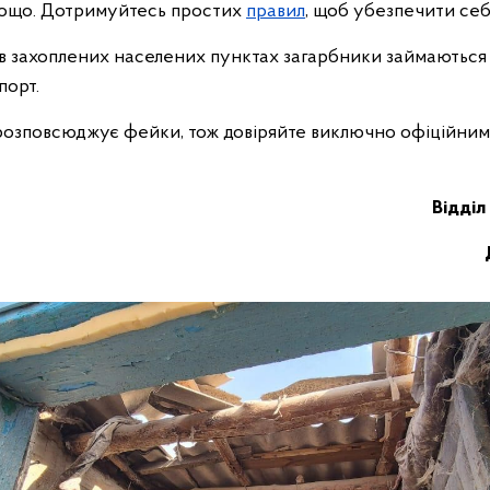
тощо. Дотримуйтесь простих
правил
, щоб убезпечити себ
 в захоплених населених пунктах загарбники займаються
порт.
розповсюджує фейки, тож довіряйте виключно офіційни
Відділ 