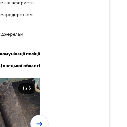
е від аферистів.
 мародерством,
м джерелам
комунікації поліції
Донецької області
1 з 5