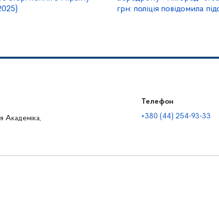
2025)
грн: поліція повідомила пі
підрядної організації
Телефон
+380 (44) 254-93-33
ця Академіка,