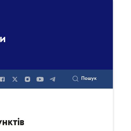
ни
Пошук
унктів