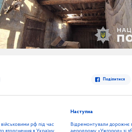
Поділитися
Наступна
 військовими рф під час
Відремонтували дорожнє 
о вторгнення в Україну
аеродрому «Ужгород» зі зб