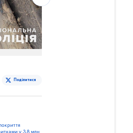
Поділитися
покриття
итками у 3,8 млн