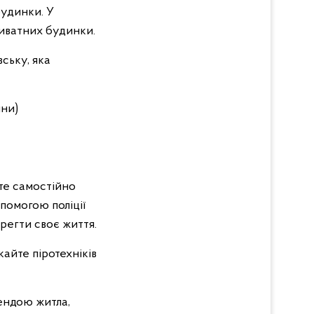
будинки. У
иватних будинки.
ську, яка
ини)
те самостійно
помогою поліції
регти своє життя.
кайте піротехніків
рендою житла,