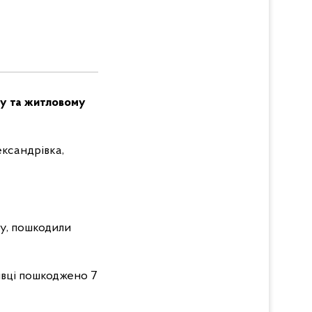
ту та житловому
ександрівка,
у, пошкодили
івці пошкоджено 7