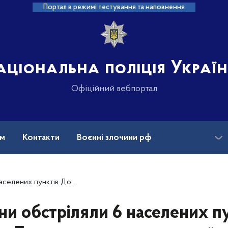
Портал в режимі тестування та наповнення
аціональна поліція Украї
Офіційний вебпортал
ам
Контакти
Воєнні злочини рф
ансії
Зниклі безвісти та ДНК
унктів Донеччини – є поранений
ни обстріляли 6 населених п