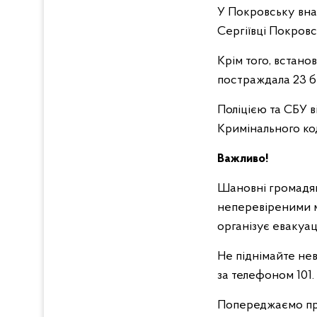
У Покровську вна
Сергіївці Покров
Крім того, встан
постраждала 23 б
Поліцією та СБУ в
Кримінального ко
Важливо!
Шановні громадян
неперевіреними ма
організує евакуа
Не піднімайте нев
за телефоном 101.
Попереджаємо про