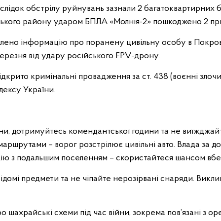
слідок обстрілу руйнувань зазнали 2 багатоквартирних 
ського району ударом БПЛА «Молнія-2» пошкоджено 2 пр
овлено інформацію про поранену цивільну особу в Покров
ерезня від удару російського FPV-дрону.
ідкрито кримінальні провадження за ст. 438 (воєнні злоч
дексу України.
и, дотримуйтесь комендантської години та не виїжджай
ршрутами – ворог розстрілює цивільні авто. Влада за до
цію з подальшим поселенням – скористайтеся шансом вбе
ідомі предмети та не чіпайте нерозірвані снаряди. Викли
 шахрайські схеми під час війни, зокрема пов’язані з о