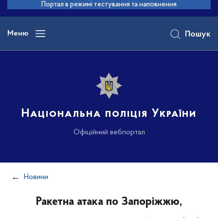
до
Портал в режимі тестування та наповнення
основного
вмісту
Меню
Пошук
Національна поліція України
Офіційний вебпортал
Новини
Ракетна атака по Запоріжжю,