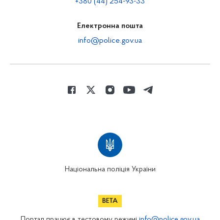
+380 (44) 254-93-33
Електронна пошта
info@police.gov.ua
Національна поліція України
Портал працює в тестовому режимі
info@police.gov.ua