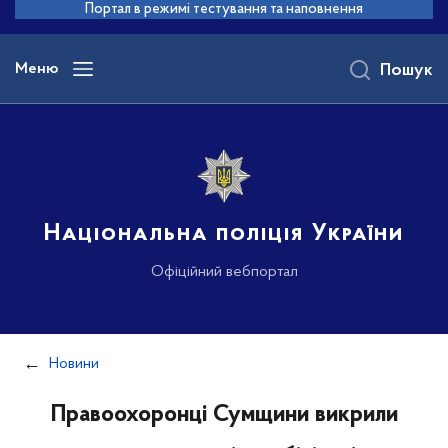
до
Портал в режимі тестування та наповнення
основного
вмісту
Меню
Пошук
Національна поліція України
Офіційний вебпортал
Новини
Правоохоронці Сумщини викрили