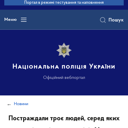
до
Портал в режимі тестування та наповнення
основного
вмісту
Меню
Пошук
Національна поліція України
Офіційний вебпортал
Новини
Постраждали троє людей, серед яких