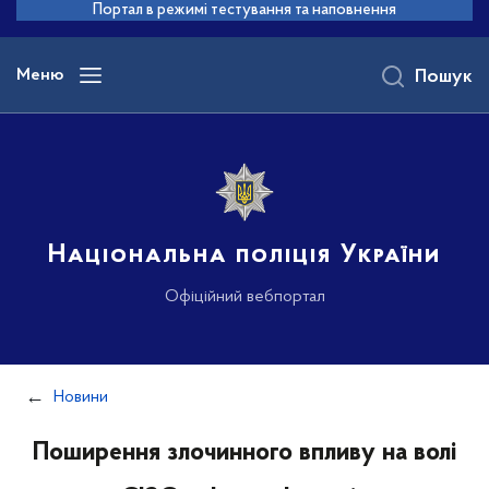
до
Портал в режимі тестування та наповнення
основного
вмісту
Меню
Пошук
Національна поліція України
Офіційний вебпортал
Новини
Поширення злочинного впливу на волі