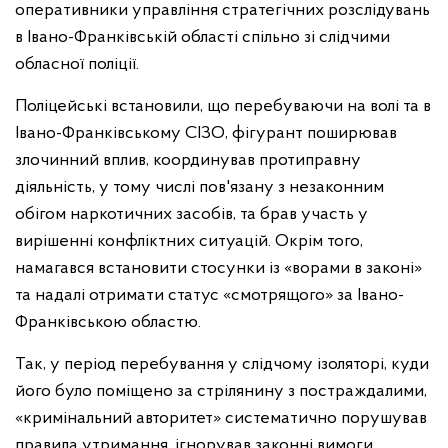
оперативники управління стратегічних розслідувань
в Івано-Франківській області спільно зі слідчими
обласної поліції.
Поліцейські встановили, що перебуваючи на волі та в
Івано-Франківському СІЗО, фігурант поширював
злочинний вплив, координував протиправну
діяльність, у тому числі пов'язану з незаконним
обігом наркотичних засобів, та брав участь у
вирішенні конфліктних ситуацій. Окрім того,
намагався встановити стосунки із «ворами в законі»
та надалі отримати статус «смотрящого» за Івано-
Франківською областю.
Так, у період перебування у слідчому ізоляторі, куди
його було поміщено за стрілянину з постраждалими,
«кримінальний авторитет» систематично порушував
правила утримання, ігнорував законні вимоги