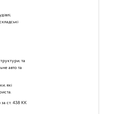
дівлі,
складські
труктури, та
ьне авто та
и, які
риста.
за ст. 438 КК