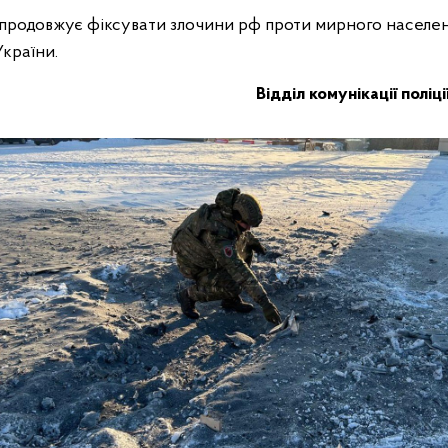
продовжує фіксувати злочини рф проти мирного населен
країни.
Відділ комунікації поліц