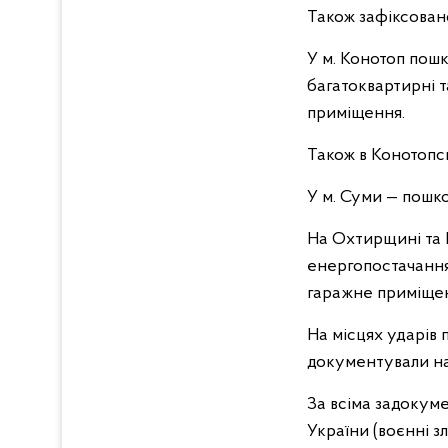
Також зафіксован
У м. Конотоп пошк
багатоквартирні т
приміщення.
Також в Конотопс
У м. Суми — пошк
На Охтирщині та 
енергопостачання 
гаражне приміще
На місцях ударів 
документували нас
За всіма задокум
України (воєнні з