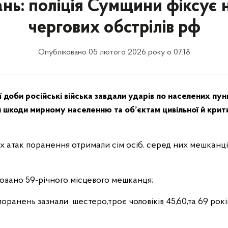
нь: поліція Сумщини фіксує 
чергових обстрілів рф
Опубліковано 05 лютого 2026 року о 07:18
 доби російські війська завдали ударів по населених пу
и шкоди мирному населенню та об’єктам цивільної й крит
х атак поранення отримали cім осіб, серед них мешканці
мовано 59-річного місцевого мешканця;
ранень зазнали шестеро,троє чоловіків 45,60,та 69 рокі