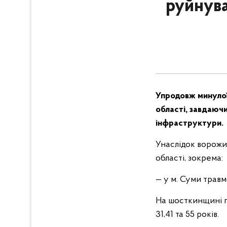
руйнува
Упродовж минулої
області, завдаюч
інфраструктури.
Унаслідок ворожи
області, зокрема:
— у м. Суми трав
На шосткинщині по
31,41 та 55 років.