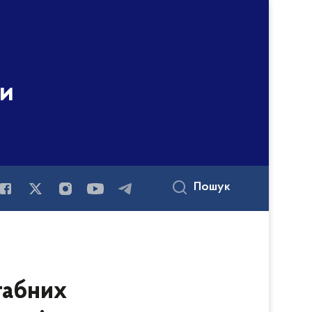
ни
Пошук
табних