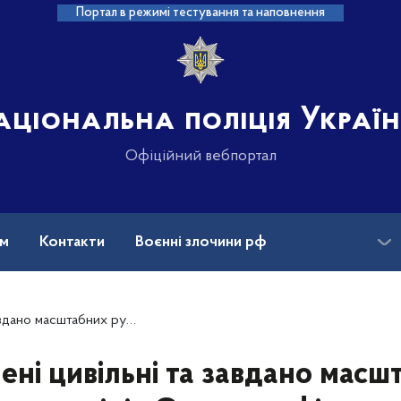
Портал в режимі тестування та наповнення
аціональна поліція Украї
Офіційний вебпортал
ам
Контакти
Воєнні злочини рф
ансії
Зниклі безвісти та ДНК
ція Сумщини фіксує наслідки чергових обстрілів рф
ені цивільні та завдано масш