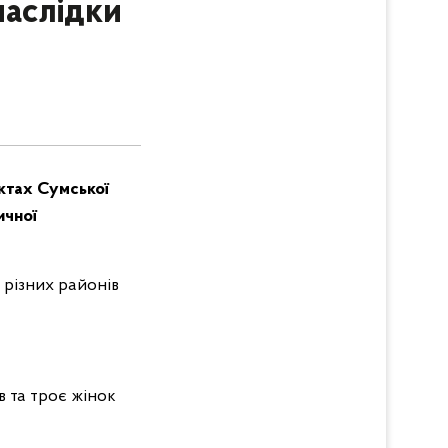
наслідки
нктах Сумської
ичної
 різних районів
в та троє жінок