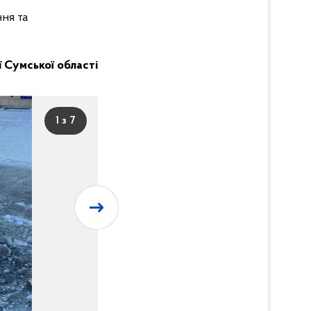
ня та
ії Сумської області
1 з 7