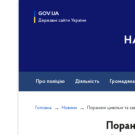
до
основного
GOV.UA
вмісту
Державні сайти України
Н
Про поліцію
Діяльність
Громадян
Назавжди в строю
Документи
Вак
Головна
Новини
Поранені цивільні та завдано масштабних руйнувань: полі
Поран