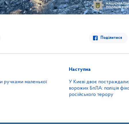
Поділитися
Наступна
ми ручками маленької
У Києві двоє постраждали
ворожих БпЛА: поліція фік
російського терору