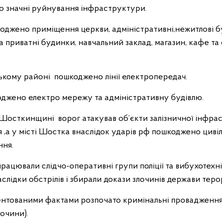
о значні руйнування інфраструктури.
оджено приміщення церкви, адміністративні,нежитлові бу
а приватні будинки, навчальний заклад, магазин, кафе та 
ькому районі пошкоджено лінії електропередач.
оджено електро мережу та адміністративну будівлю.
Шосткинщині ворог атакував об’єкти залізничної інфрас
,а у місті Шостка внаслідок ударів рф пошкоджено цивіл
ння.
працювали слідчо-оперативні групи поліції та вибухотехнік
лідки обстрілів і збирали докази злочинів держави теро
ентованими фактами розпочато кримінальні провадження 
лочини).