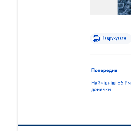
Надрукувати
Попередня
Найміцніші обій
донечки