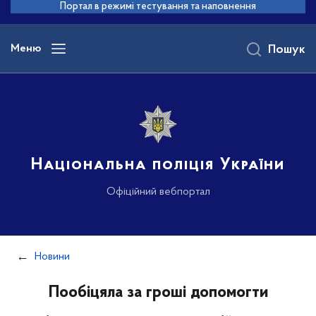
до
Портал в режимі тестування та наповнення
основного
вмісту
Меню
Пошук
Національна поліція України
Офіційний вебпортал
Новини
Пообіцяла за гроші допомогти