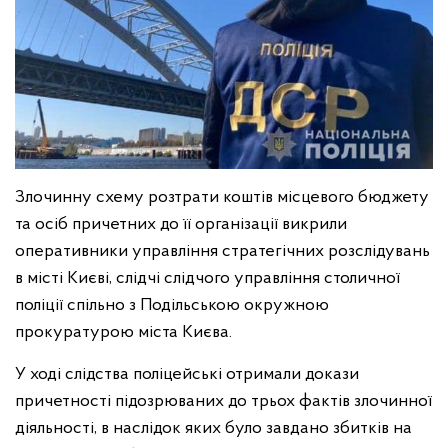
Злочинну схему розтрати коштів місцевого бюджету
та осіб причетних до її організації викрили
оперативники управління стратегічних розслідувань
в місті Києві, слідчі слідчого управління столичної
поліції спільно з Подільською окружною
прокуратурою міста Києва.
У ході слідства поліцейські отримали докази
причетності підозрюваних до трьох фактів злочинної
діяльності, в наслідок яких було завдано збитків на