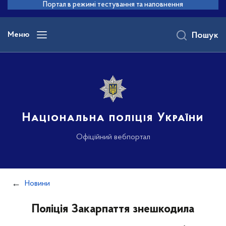
до
Портал в режимі тестування та наповнення
основного
вмісту
Меню
Пошук
Національна поліція України
Офіційний вебпортал
Новини
Поліція Закарпаття знешкодила