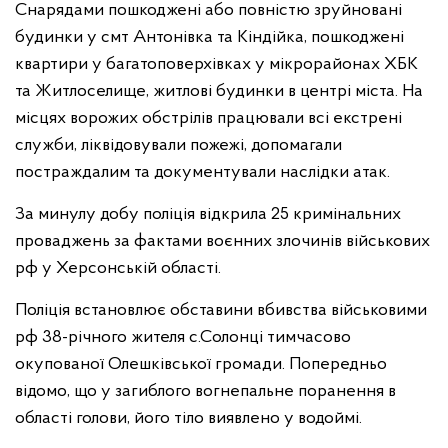
Снарядами пошкоджені або повністю зруйновані
будинки у смт Антонівка та Кіндійка, пошкоджені
квартири у багатоповерхівках у мікрорайонах ХБК
та Житлоселище, житлові будинки в центрі міста. На
місцях ворожих обстрілів працювали всі екстрені
служби, ліквідовували пожежі, допомагали
постраждалим та документували наслідки атак.
За минулу добу поліція відкрила 25 кримінальних
проваджень за фактами воєнних злочинів військових
рф у Херсонській області.
Поліція встановлює обставини вбивства військовими
рф 38-річного жителя с.Солонці тимчасово
окупованої Олешківської громади. Попередньо
відомо, що у загиблого вогнепальне поранення в
області голови, його тіло виявлено у водоймі.