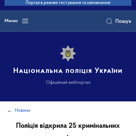
до
Портал в режимі тестування та наповнення
основного
вмісту
Меню
Пошук
Національна поліція України
Офіційний вебпортал
Новини
Поліція відкрила 25 кримінальних