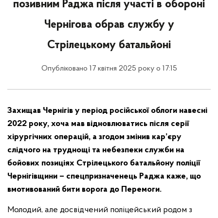
позивним Раджа після участі в обороні
Чернігова обрав службу у
Стрілецькому батальйоні
Опубліковано 17 квітня 2025 року о 17:15
Захищав Чернігів у період російської облоги навесні
2022 року, хоча мав відновлюватись після серії
хірургічних операцій, а згодом змінив кар’єру
слідчого на труднощі та небезпеки служби на
бойових позиціях Стрілецького батальйону поліції
Чернігівщини – спецпризначенець Раджа каже, що
вмотивований бити ворога до Перемоги.
Молодий, але досвідчений поліцейський родом з