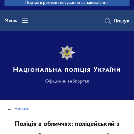
до
Портал в режимі тестування та наповнення
основного
вмісту
Меню
Пошук
Національна поліція України
Офіційний вебпортал
Новини
Поліція в обличчях: поліцейський з