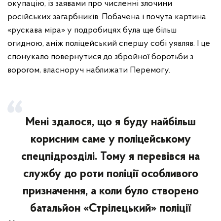
окупацію, із заявами про численні злочини
російських загарбників. Побачена і почута картина
«рускава міра» у подробицях була ще більш
огидною, аніж поліцейський спершу собі уявляв. І це
спонукало повернутися до збройної боротьби з
ворогом, власноруч наближати Перемогу.
Мені здалося, що я буду найбільш
корисним саме у поліцейському
спецпідрозділі. Тому я перевівся на
службу до роти поліції особливого
призначення, а коли було створено
батальйон «Стрілецький» поліції