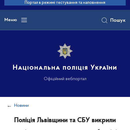
до
Портал в режимі тестування та наповнення
основного
вмісту
Меню
Пошук
Національна поліція України
Офіційний вебпортал
Новини
Поліція Львівщини та СБУ викрили