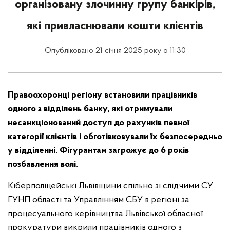
організовану злочинну групу банкірів,
які привласнювали кошти клієнтів
Опубліковано 21 січня 2025 року о 11:30
Правоохоронці регіону встановили працівників
одного з відділень банку, які отримували
несанкціонований доступ до рахунків певної
категорії клієнтів і обготівковували їх безпосередньо
у відділенні. Фігурантам загрожує до 6 років
позбавлення волі.
Кіберполіцейські Львівщини спільно зі слідчими СУ
ГУНП області та Управлінням СБУ в регіоні за
процесуального керівництва Львівської обласної
прокуратури викрили працівників одного з