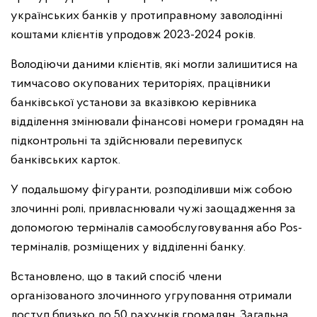
українських банків у протиправному заволодінні
коштами клієнтів упродовж 2023-2024 років.
Володіючи даними клієнтів, які могли залишитися на
тимчасово окупованих територіях, працівники
банківської установи за вказівкою керівника
відділення змінювали фінансові номери громадян на
підконтрольні та здійснювали перевипуск
банківських карток.
У подальшому фігуранти, розподіливши між собою
злочинні ролі, привласнювали чужі заощадження за
допомогою терміналів самообслуговування або Pos-
терміналів, розміщених у відділенні банку.
Встановлено, що в такий спосіб члени
організованого злочинного угруповання отримали
доступ близько до 50 рахунків громадян. Загальна