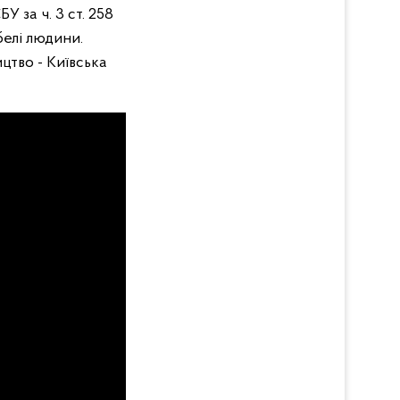
 за ч. 3 ст. 258
белі людини.
цтво - Київська