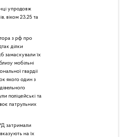
нці упродовж
, віком 23,25 та
тора з рф про
дтак ділки
жб замаскували їх
близу мобільні
ональної гвардії
ок якого один з
дівельного
ули поліцейські та
двоє патрульних
ОРД затримали
 вказують на їх