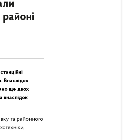
али
 районі
станційні
. Внаслідок
ано ще двох
а внаслідок
авку та районного
хотехніки,