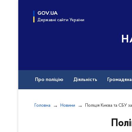
до
основного
GOV.UA
вмісту
Державні сайти України
Н
Про поліцію
Діяльність
Громадян
Назавжди в строю
Документи
Вак
Головна
Новини
Поліція Києва та СБУ затримали трьох поплічників ворога, які в
Полі