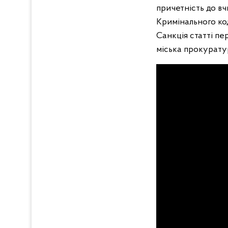
причетність до вч
Кримінального код
Санкція статті пе
міська прокурату