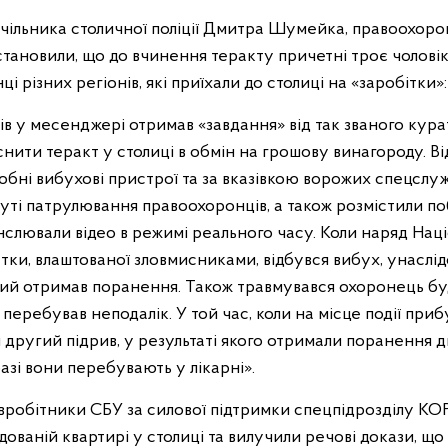
чільника столичної поліції Дмитра Шумейка, правоохоро
становили, що до вчинення теракту причетні троє чоловіків
і різних регіонів, які приїхали до столиці на «заробітки»:
ів у месенджері отримав «завдання» від так званого кура
снити теракт у столиці в обмін на грошову винагороду. Ві
обні вибухові пристрої та за вказівкою ворожих спецслу
уті патрулювання правоохоронців, а також розмістили по
нслювали відео в режимі реального часу. Коли наряд Наці
тки, влаштованої зловмисниками, відбувся вибух, унаслід
нший отримав поранення. Також травмувався охоронець бу
перебував неподалік. У той час, коли на місце події приб
 другий підрив, у результаті якого отримали поранення 
азі вони перебувають у лікарні».
півробітники СБУ за силової підтримки спецпідрозділу К
дованій квартирі у столиці та вилучили речові докази, що