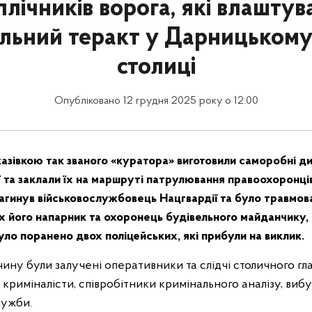
плічників ворога, які влаштув
льний теракт у Дарницькому
столиці
Опубліковано 12 грудня 2025 року о 12:00
азівкою так званого «куратора» виготовили саморобні ди
 та заклали їх на маршруті патрулювання правоохоронців
агинув військовослужбовець Нацгвардії та було травмов
х його напарник та охоронець будівельного майданчику, 
уло поранено двох поліцейських, які прибули на виклик.
ину були залучені оперативники та слідчі столичного гл
ї, криміналісти, співробітники кримінального аналізу, вибу
служби.