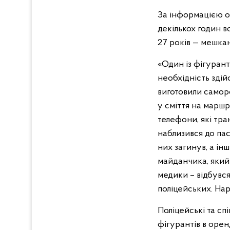
За інформацією о
декількох годин в
27 років — мешканц
«Один із фігурант
необхідність здій
виготовили самор
у сміття на маршр
телефони, які тра
наблизився до пас
них загинув, а і
майданчика, який 
медики – відбувся
поліцейських. Нар
Поліцейські та с
фігурантів в орен