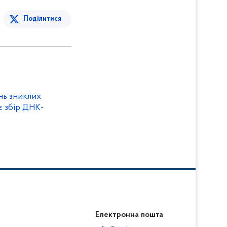
Поділитися
нь зниклих
є збір ДНК-
Електронна пошта