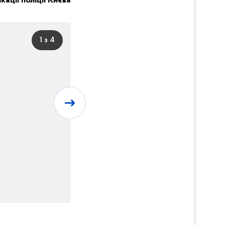
кації поліції Києва
1 з 4