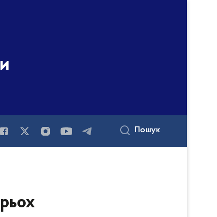
ни
Пошук
трьох