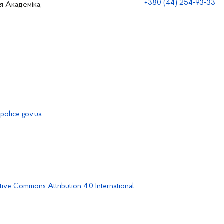
+380 (44) 254-93-33
ця Академіка,
police.gov.ua
tive Commons Attribution 4.0 International