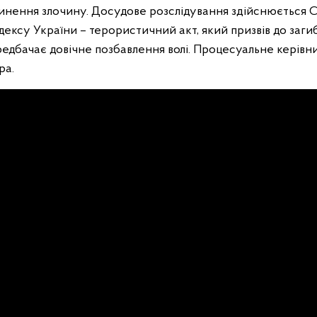
инення злочину. Досудове розслідування здійснюється СБУ
ексу України – терористичний акт, який призвів до заги
редбачає довічне позбавлення волі. Процесуальне керівни
ра.