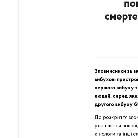
по
смерте
Зловмисники за вк
вибухові пристрої
першого вибуху з
людей, серед яки
другого вибуху б
До розкриття злоч
управління поліці
кінологи та інші 