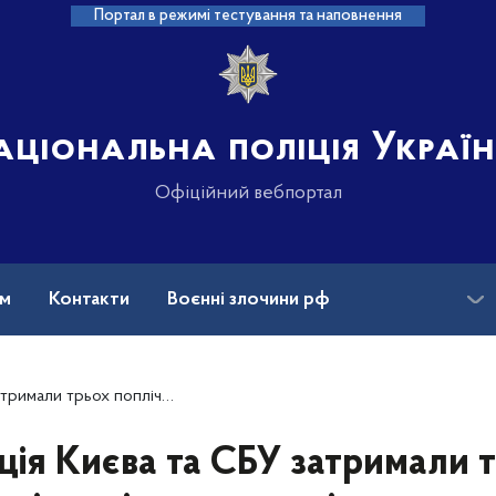
Портал в режимі тестування та наповнення
аціональна поліція Украї
Офіційний вебпортал
ам
Контакти
Воєнні злочини рф
ансії
Зниклі безвісти та ДНК
лаштували смертельний теракт у Дарницькому районі столиці
ція Києва та СБУ затримали 