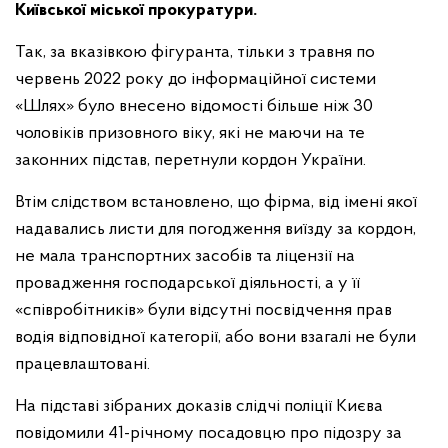
Київської міської прокуратури.
Так, за вказівкою фігуранта, тільки з травня по
червень 2022 року до інформаційної системи
«Шлях» було внесено відомості більше ніж 30
чоловіків призовного віку, які не маючи на те
законних підстав, перетнули кордон України.
Втім слідством встановлено, що фірма, від імені якої
надавались листи для погодження виїзду за кордон,
не мала транспортних засобів та ліцензії на
провадження господарської діяльності, а у її
«співробітників» були відсутні посвідчення прав
водія відповідної категорії, або вони взагалі не були
працевлаштовані.
На підставі зібраних доказів слідчі поліції Києва
повідомили 41-річному посадовцю про підозру за