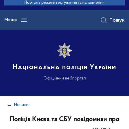
до
Портал в режимі тестування та наповнення
основного
вмісту
Меню
Пошук
Національна поліція України
Офіційний вебпортал
Новини
Поліція Києва та СБУ повідомили про