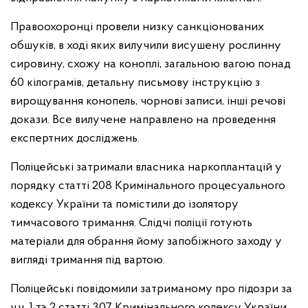
Правоохоронці провели низку санкціонованих
обшуків, в ході яких вилучили висушену рослинну
сировину, схожу на коноплі, загальною вагою понад
60 кілограмів, детальну письмову інструкцію з
вирощування конопель, чорнові записи, інші речові
докази. Все вилучене направлено на проведення
експертних досліджень.
Поліцейські затримали власника наркоплантацій у
порядку статті 208 Кримінального процесуального
кодексу України та помістили до ізолятору
тимчасового тримання. Слідчі поліції готують
матеріали для обрання йому запобіжного заходу у
вигляді тримання під вартою.
Поліцейські повідомили затриманому про підозри за
ч.ч. 1 та 2 статті 307 Кримінального кодексу України