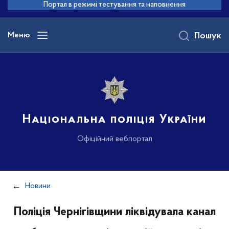
до
Портал в режимі тестування та наповнення
основного
вмісту
Меню
Пошук
Національна поліція України
Офіційний вебпортал
Новини
Поліція Чернігівщини ліквідувала канал