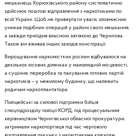
мешканець Корюківського району систематично
здійснює поштові відправлення з наркотиками по
всій Україні. Щоб не привертати уваги, зловмисник
уникав подібних операцій у районі свого мешкання,
а завжди приїздив власною автівкою до Чернігова.
Також він вживав інших заходів конспірації.
Вирощування наркомістких рослин відбувалося на
декількох лісових ділянках у малолюдній місцевості,
а сушіння, переробка та пакування готових партій
наркотиків – у нежилому будинку, що належить
родичам наркоплантатора.
Поліцейські за силової підтримки бійців
спецпідрозділу поліції КОРД, під процесуальним
керівництвом Чернігівської обласної прокуратури,
затримали наркоторгівця під час чергового
відправлення пакунку з наркотиками клієнтам.