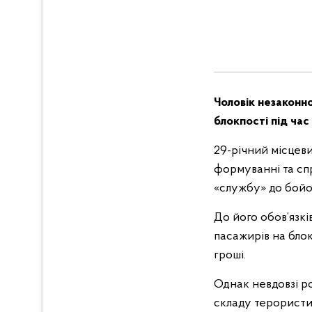
Чоловік незаконн
блокпості під час 
29-річний місцев
формуванні та спр
«службу» до бойо
До його обов’язкі
пасажирів на блок
гроші.
Однак невдовзі р
складу терористич