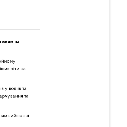
 режим на
ройному
ішив піти на
 у водіїв та
харчування та
ям вийшов зі