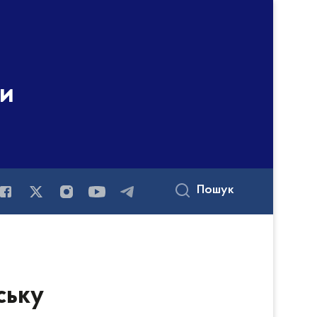
ни
Пошук
ську