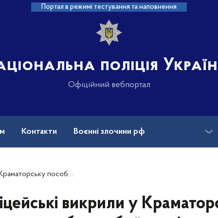
Портал в режимі тестування та наповнення
аціональна поліція Украї
Офіційний вебпортал
ам
Контакти
Воєнні злочини рф
ансії
Зниклі безвісти та ДНК
орську пособника бойовиків
іцейські викрили у Краматор