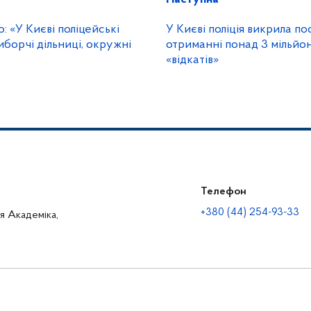
 «У Києві поліцейські
У Києві поліція викрила п
иборчі дільниці, окружні
отриманні понад 3 мільйон
«відкатів»
Телефон
+380 (44) 254-93-33
ця Академіка,