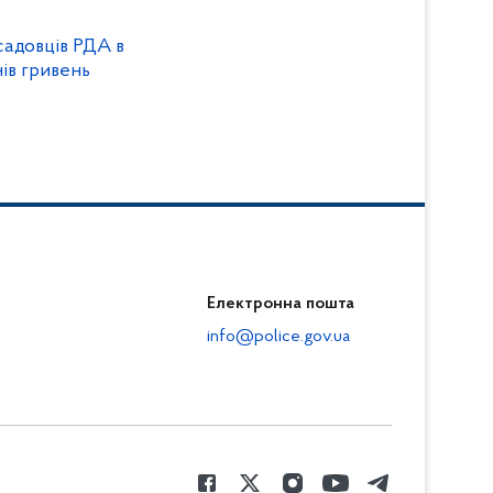
осадовців РДА в
ів гривень
Електронна пошта
info@police.gov.ua