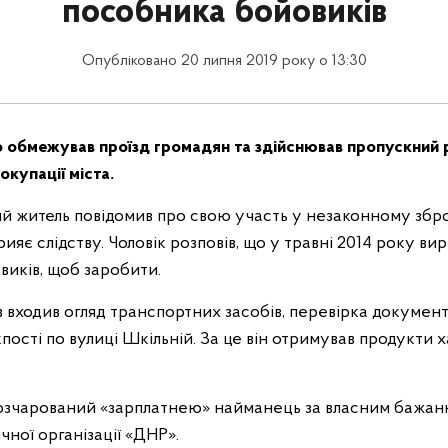
пособника бойовиків
Опубліковано 20 липня 2019 року о 13:30
о обмежував проїзд громадян та здійснював пропускний
окупації міста.
ий житель повідомив про свою участь у незаконному зб
ияє слідству. Чоловік розповів, що у травні 2014 року вир
виків, щоб заробити.
в входив огляд транспортних засобів, перевірка документів
пості по вулиці Шкільній. За це він отримував продукти 
озчарований «зарплатнею» найманець за власним бажанн
ної організації «ДНР».