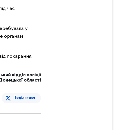
під час
 перебувала у
це органам
від покарання,
кий відділ поліції
Донецької області
Поділитися