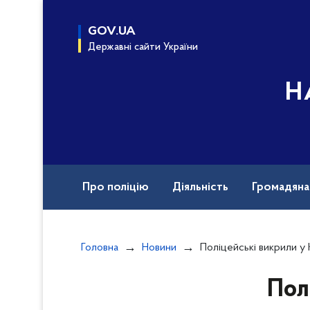
до
основного
GOV.UA
вмісту
Державні сайти України
Н
Про поліцію
Діяльність
Громадян
Назавжди в строю
Документи
Вак
Головна
Новини
Поліцейські викрили у Крамат
Пол