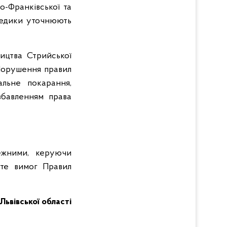
но-Франківської та
 Медики уточнюють
ництва Стрийської
(Порушення правил
альне покарання,
збавленням права
ежними, керуючи
те вимог Правил
 Львівської області