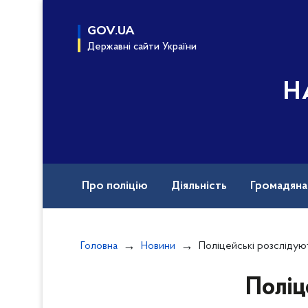
до
основного
GOV.UA
вмісту
Державні сайти України
Н
Про поліцію
Діяльність
Громадян
Назавжди в строю
Документи
Вак
Головна
Новини
Поліцейські розслідують обставини ДТП
Поліц