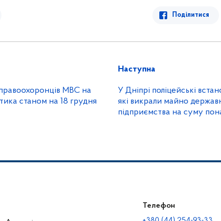
Поділитися
Наступна
 правоохоронців МВС на
У Дніпрі поліцейські встан
тика станом на 18 грудня
які викрали майно держав
підприємства на суму пон
гривень
Телефон
+380 (44) 254-93-33