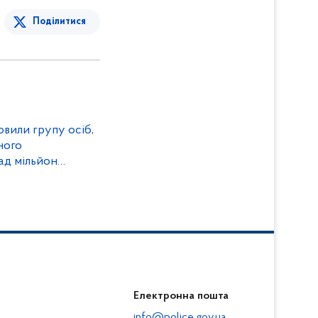
Поділитися
овили групу осіб,
ного
ад мільйон
Електронна пошта
info@police.gov.ua