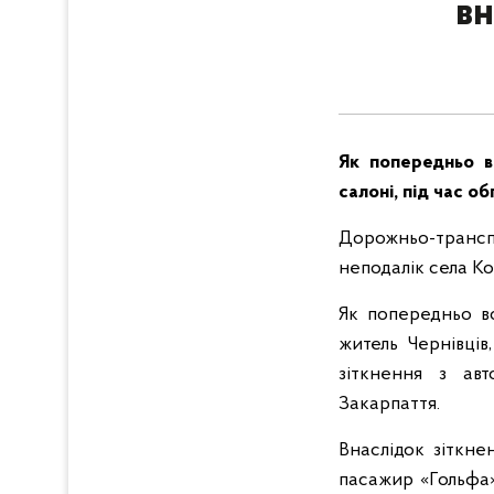
вн
Як попередньо в
салоні, під час об
Дорожньо-транспо
неподалік села К
Як попередньо вс
житель Чернівців
зіткнення з ав
Закарпаття.
Внаслідок зіткне
пасажир «Гольфа»