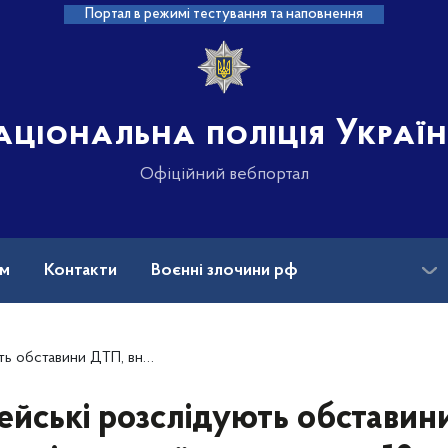
Портал в режимі тестування та наповнення
аціональна поліція Украї
Офіційний вебпортал
ам
Контакти
Воєнні злочини рф
ансії
Зниклі безвісти та ДНК
, внаслідок якої травмовано 10 осіб
ейські розслідують обставин