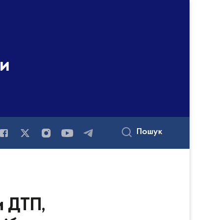
ни
Пошук
и ДТП,