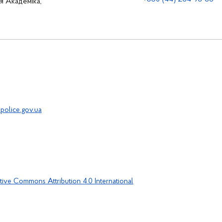
ця Академіка,
police.gov.ua
tive Commons Attribution 4.0 International