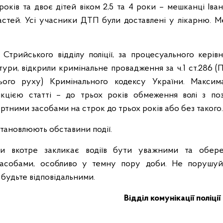
9 років та двоє дітей віком 2,5 та 4 роки – мешканці Іва
астей. Усі учасники ДТП були доставлені у лікарню.
 Стрийського відділу поліції, за процесуального керів
тури, відкрили кримінальне провадження за ч.1 ст.286 
ого руху) Кримінального кодексу України. Максим
кцією статті – до трьох років обмеження волі з по
ртними засобами на строк до трьох років або без такого.
тановлюють обставини події.
ини вкотре закликає водіїв бути уважними та обер
засобами, особливо у темну пору доби. Не порушуй
 будьте відповідальними.
Відділ комунікації поліції