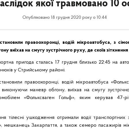
аслідок якої травмовано 10 о
Опубліковано 18 грудня 2020 року о 10:44
становили правоохоронці, водій мікроавтобуса, з сім
гону виїхав на смугу зустрічного руху, де скоїв зіткнення
ртна пригода сталась 17 грудня близько 22:45 на авто
онюхів у Стрийському районі.
тановили правоохоронці, водій мікроавтобуса «Фолькс
, виконуючи маневр обгону, виїхав на смугу зустрічно
томобілем «Фольксваген Гольф», яким керував 47-р
ння тілесні ушкодження отримали водії транспортних з
, мешканець Закарпаття, а також семеро пасажирів мі