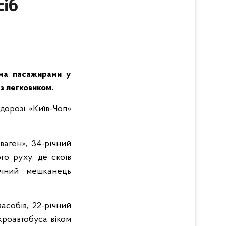
сіб
ома пасажирами у
 з легковиком.
дорозі «Київ-Чоп»
ваген», 34-річний
го руху, де скоїв
ічний мешканець
асобів, 22-річний
кроавтобуса віком